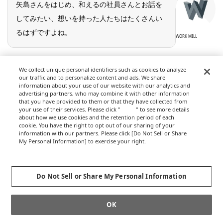
矢島さんをはじめ、和えるの社員さんとお話を
してみたい、想いを持った人たちはたくさんい
るはずですよね。
WORK MILL
We collect unique personal identifiers such as cookies to analyze
今度、キャンペーンに応募してくださった音楽
our traffic and to personalize content and ads. We share
教育団体で講演をするのです。
information about your use of our website with our analytics and
advertising partners, who may combine it with other information
that you have provided to them or that they have collected from
矢島
まさか自分がピアノの先生とつながることがあ
your use of their services. Please click "
here
" to see more details
about how we use cookies and the retention period of each
るとは思いませんでしたが、よく聞けば先生達
cookie. You have the right to opt out of our sharing of your
information with our partners. Please click [Do Not Sell or Share
も地域を相手にする仕事。だからこそ、地域と
My Personal Information] to exercise your right.
の関わり方について学びたいという意外な共通
Privacy Policy
Change your sell or share preference
点がありました。こういうふうに、
私たちの可
Do Not Sell or Share My Personal Information
能性も見出してもらっている
ように感じます。
OK