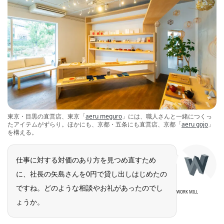
東京・目黒の直営店、東京「
aeru meguro
」には、職人さんと一緒につくっ
たアイテムがずらり。ほかにも、京都・五条にも直営店、京都「
aeru gojo
」
を構える。
仕事に対する対価のあり方を見つめ直すため
に、社長の矢島さんを0円で貸し出しはじめたの
ですね。どのような相談やお礼があったのでし
WORK MILL
ょうか。