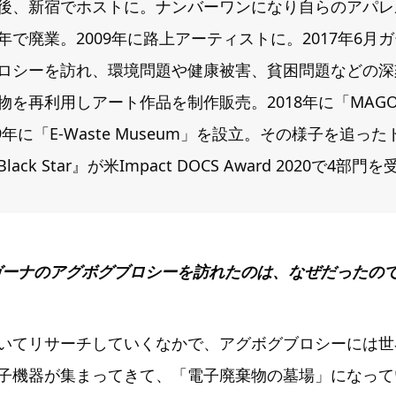
後、新宿でホストに。ナンバーワンになり自らのアパレ
年で廃業。2009年に路上アーティストに。2017年6月
ロシーを訪れ、環境問題や健康被害、貧困問題などの深
を再利用しアート作品を制作販売。2018年に「MAGO A
019年に「E-Waste Museum」を設立。その様子を追
 Black Star』が米Impact DOCS Award 2020で4部門を
L：ガーナのアグボグブロシーを訪れたのは、なぜだったの
いてリサーチしていくなかで、アグボグブロシーには世
子機器が集まってきて、「電子廃棄物の墓場」になって