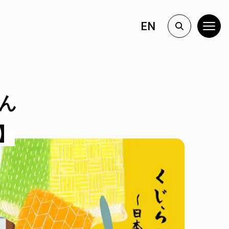
EN
ん
】