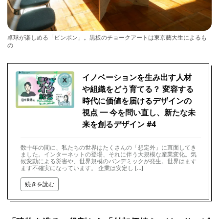
卓球が楽しめる「ピンポン」。黒板のチョークアートは東京藝大生によるも
の
イノベーションを生み出す人材
や組織をどう育てる？ 変容する
時代に価値を届けるデザインの
視点 ━ 今を問い直し、新たな未
来を創るデザイン #4
数十年の間に、私たちの世界はたくさんの「想定外」に直面してき
ました。インターネットの登場、それに伴う大規模な産業変化。気
候変動による災害や、世界規模のパンデミックが発生。世界はます
ます不確実になっています。 企業は安定し […]
続きを読む