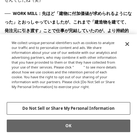
WORK MILL：先ほど「建物に付加価値が求められるようにな
った」とおっしゃっていましたが、これまで「建造物を建てて、
発注元に引き渡す」ことで仕事が完結していたのが、より持続的
にさまざまなステークホルダーと関わりながら、サービスを提供
We collect unique personal identifiers such as cookies to analyze
することが求められるようになった、ということですよね。
our traffic and to personalize content and ads. We share
information about your use of our website with our analytics and
advertising partners, who may combine it with other information
that you have provided to them or that they have collected from
your use of their services. Please click "
here
" to see more details
about how we use cookies and the retention period of each
cookie. You have the right to opt out of our sharing of your
information with our partners. Please click [Do Not Sell or Share
My Personal Information] to exercise your right.
Privacy Policy
Change your sell or share preference
Do Not Sell or Share My Personal Information
OK