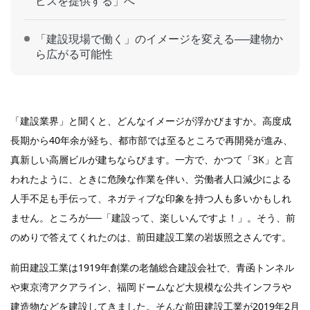
ビスを提供する」へ
「建設現場で働く」のイメージを変える──建物か
ら広がる可能性
「建設業界」と聞くと、どんなイメージが浮かびますか。高度成
長期から40年余が経ち、都市部では至るところで再開発が進み、
真新しい高層ビルが建ちならびます。一方で、かつて「3K」と言
われたように、ときに危険な作業を伴い、労働者人口減少による
人手不足も手伝って、ネガティブな印象を持つ人も多いかもしれ
ません。ところが──「建設って、楽しいんですよ！」。そう、前
のめりで答えてくれたのは、前田建設工業の岩坂照之さんです。
前田建設工業は1919年創業の老舗総合建設会社で、青函トンネル
や東京湾アクアライン、福岡ドームなど大規模な公共インフラや
建造物などを建設してきました。そんな前田建設工業が2019年2月