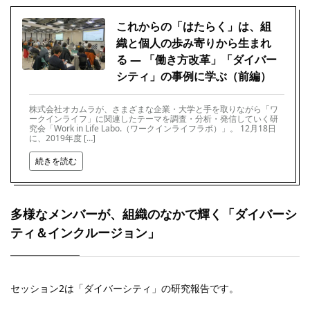
これからの「はたらく」は、組
織と個人の歩み寄りから生まれ
る ― 「働き方改革」「ダイバー
シティ」の事例に学ぶ（前編）
株式会社オカムラが、さまざまな企業・大学と手を取りながら「ワ
ークインライフ」に関連したテーマを調査・分析・発信していく研
究会「Work in Life Labo.（ワークインライフラボ）」。 12月18日
に、2019年度 […]
続きを読む
多様なメンバーが、組織のなかで輝く「ダイバーシ
ティ＆インクルージョン」
セッション2は「ダイバーシティ」の研究報告です。