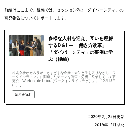
前編はここまで。後編では、セッション2の「ダイバーシティ」の
研究報告についてレポートします。
多様な人材を迎え、互いを理解
するD＆I ― 「働き方改革」
「ダイバーシティ」の事例に学
ぶ（後編）
株式会社オカムラが、さまざまな企業・大学と手を取りながら「ワ
ークインライフ」に関連したテーマを調査・分析・発信していく研
究会「Work in Life Labo.（ワークインライフラボ）」。 12月18日
に、 […]
続きを読む
2020年2月25日更新
2019年12月取材