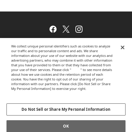
Facebook
Twitter
Instagram
We collect unique personal identifiers such as cookies to analyze
our traffic and to personalize content and ads. We share
ウェブサイトのご利用について
information about your use of our website with our analytics and
advertising partners, who may combine it with other information
that you have provided to them or that they have collected from
your use of their services. Please click "
here
" to see more details
プライバシーポリシー
about how we use cookies and the retention period of each
cookie. You have the right to opt out of our sharing of your
information with our partners. Please click [Do Not Sell or Share
My Personal Information] to exercise your right.
Privacy Policy
運営会社
Change your sell or share preference
Do Not Sell or Share My Personal Information
GLOBALCOPYRIGHT © 2012-2026 OKAMURA CORPORATION.ALL RIGHTS
OK
RESERVED