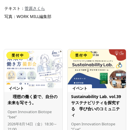
テキスト：
菅原さくら
写真：WORK MILL編集部
受付中
受付中
イベント
イベント
理想の働く姿で、自分の
Sustainability Lab. vol.39
未来を写そう。
サステナビリティを探究す
る 学び合いのコミュニテ
Open Innovation Biotope
ィ
”bee”
2026年8月14日（金）18:30～
Open Innovation Biotope
21:00
”Cue”