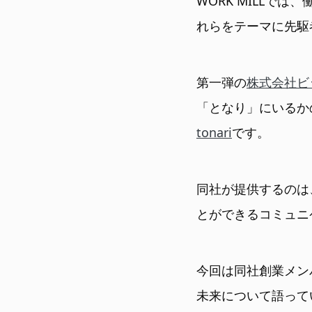
WORK MILLでは
れらをテーマに先駆
第一弾の
株式会社ビ
「となり」にいるか
tonari
です。
同社が提供するのは
とができるコミュニ
今回は同社創業メンバ
未来について語って