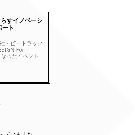
たらすイノベーシ
レポート
会社・ビートラック
GN For
回目となったイベント
に
行っていますか。