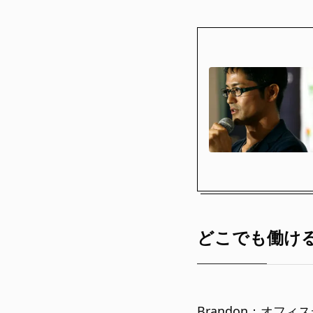
どこでも働け
Brandon：オ