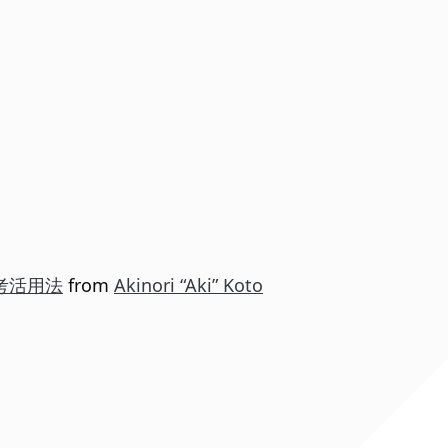
考活用法
from
Akinori “Aki” Koto