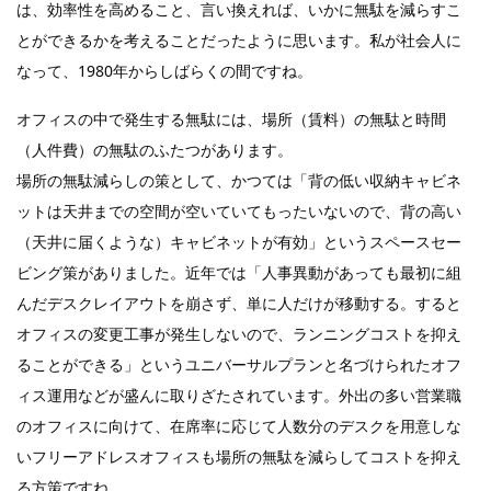
は、効率性を高めること、言い換えれば、いかに無駄を減らすこ
とができるかを考えることだったように思います。私が社会人に
なって、1980年からしばらくの間ですね。
オフィスの中で発生する無駄には、場所（賃料）の無駄と時間
（人件費）の無駄のふたつがあります。
場所の無駄減らしの策として、かつては「背の低い収納キャビネ
ットは天井までの空間が空いていてもったいないので、背の高い
（天井に届くような）キャビネットが有効」というスペースセー
ビング策がありました。近年では「人事異動があっても最初に組
んだデスクレイアウトを崩さず、単に人だけが移動する。すると
オフィスの変更工事が発生しないので、ランニングコストを抑え
ることができる」というユニバーサルプランと名づけられたオフ
ィス運用などが盛んに取りざたされています。外出の多い営業職
のオフィスに向けて、在席率に応じて人数分のデスクを用意しな
いフリーアドレスオフィスも場所の無駄を減らしてコストを抑え
る方策ですね。