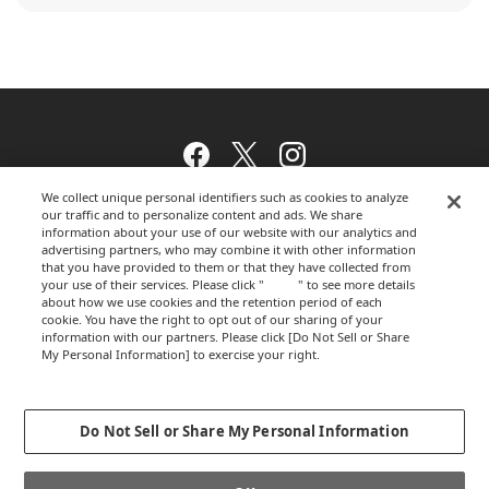
Facebook
Twitter
Instagram
We collect unique personal identifiers such as cookies to analyze
our traffic and to personalize content and ads. We share
information about your use of our website with our analytics and
ウェブサイトのご利用について
advertising partners, who may combine it with other information
that you have provided to them or that they have collected from
your use of their services. Please click "
here
" to see more details
about how we use cookies and the retention period of each
cookie. You have the right to opt out of our sharing of your
プライバシーポリシー
information with our partners. Please click [Do Not Sell or Share
My Personal Information] to exercise your right.
Privacy Policy
Change your sell or share preference
運営会社
Do Not Sell or Share My Personal Information