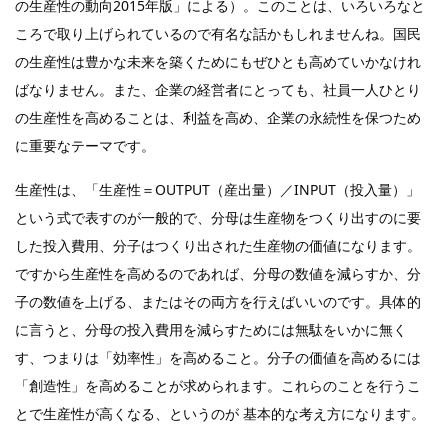
の生産性の動向2015年版」による）。このことは、いろいろなと
ころで取り上げられているので有名な話かもしれませんね。国民
の生産性は豊かな未来を築くためにもぜひとも高めていかなけれ
ばなりません。また、企業の経営者にとっても、社員一人ひとり
の生産性を高めることは、利益を高め、企業の永続性を保つため
に重要なテーマです。
生産性は、「生産性＝OUTPUT（産出量）／INPUT（投入量）」
という式で表すのが一般的で、分母は生産物をつくり出すのに要
した投入費用、分子はつくり出された生産物の価値になります。
ですから生産性を高めるのであれば、分母の数値を減らすか、分
子の数値を上げる、またはその両方を行えばいいのです。具体的
に言うと、分母の投入費用を減らすためには無駄をいかに無く
す、つまりは「効率性」を高めること。分子の価値を高めるには
「創造性」を高めることが求められます。これらのことを行うこ
とで生産性が高くなる、というのが 基本的な考え方になります。