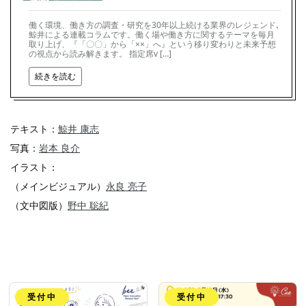
働く環境、働き方の調査・研究を30年以上続ける業界のレジェンド､
鯨井による連載コラムです。働く場や働き方に関するテーマを毎月
取り上げ、『「〇〇」から「××」へ』という移り変わりと未来予想
の視点から読み解きます。 指定席v […]
続きを読む
テキスト：
鯨井 康志
写真：
岩本 良介
イラスト：
（メインビジュアル）
永良 亮子
（文中図版）
野中 聡紀
受付中
受付中