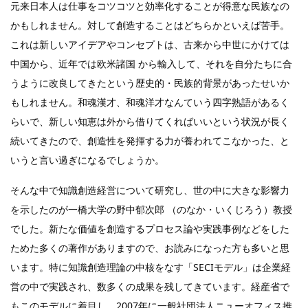
元来日本人は仕事をコツコツと効率化することが得意な民族なの
かもしれません。対して創造することはどちらかといえば苦手。
これは新しいアイデアやコンセプトは、古来から中世にかけては
中国から、近年では欧米諸国 から輸入して、それを自分たちに合
うように改良してきたという歴史的・民族的背景があったせいか
もしれません。和魂漢才、和魂洋才なんていう四字熟語があるく
らいで、新しい知恵は外から借りてくればいいという状況が長く
続いてきたので、創造性を発揮する力が養われてこなかった、と
いうと言い過ぎになるでしょうか。
そんな中で知識創造経営について研究し、世の中に大きな影響力
を示したのが一橋大学の野中郁次郎 （のなか・いくじろう）教授
でした。新たな価値を創造するプロセス論や実践事例などをした
ためた多くの著作がありますので、お読みになった方も多いと思
います。特に知識創造理論の中核をなす「SECIモデル」は企業経
営の中で実践され、数多くの成果を残してきています。経産省で
もこのモデルに着目し、2007年に一般社団法人ニューオフィス推