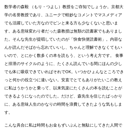
数学者の森毅 （もり・つよし）教授をご存知でしょうか。京都大
学の名誉教授であり、ユニークで軽妙なコメントでマスメディア
でも活躍していた方なのでピンと来る方も少なくないと思いま
す。ある意味変わり者だった森教授は無類の読書家でもありまし
た。そんな先生が提唱していたのが「快食快便読書術」。内容な
んか読んだそばから忘れていいし、ちゃんと理解できなくてもい
いので、とにかく数多くの本を読もう、という考え方です。 食事
と排泄のサイクルのように、たくさん読んでいる間にほんの少し
でも体に吸収できていればそれでOK。いつかひょんなところでき
っと何かの役立つに違いない。安直でとてもありがたいこの教え
に私はうかうかと乗って、以来気楽にたくさんの本を読むことが
できるようになったのでした。だけど、森先生を信じたばっかり
に、ある意味人生のかなりの時間を浪費してきたような気もしま
す。
こんな具合に私は時間もお金もずいぶんと無駄にしてきた人間で