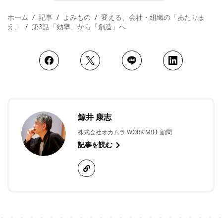
ホーム
記事
よみもの
変える、会社・組織の「あたりま
え」
第3話「効率」から「創造」へ
鯨井 康志
株式会社オカムラ WORK MILL 顧問
記事を読む