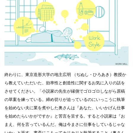
終わりに、東京造形大学の地主広明 （ぢぬし・ひろあき）教授か
ら教えていただいた、効率性と創造性に関するお気に入りの話を
させてください。「小説家の先生が縁側でゴロゴロしながら原稿
の草案を練っている。締め切りが迫っているのにいっこうに執筆
を始めない夫に業を煮やした奥さんは『あなた、いいかげん仕事
を始めたらいかがですか』と苦言を呈する。すると小説家は『お
まえ、何を言っているんだ。俺は今まさに仕事をしているじゃな
いか』と返す。書斎にこもってカリカリと執筆すること（奥さん