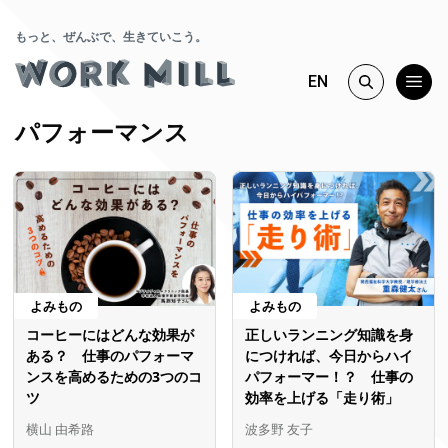
もっと、ぜんぶで、生きていこう。
EN
パフォーマンス
よみもの
よみもの
コーヒーにはどんな効果が
正しいランニング知識を身
ある？ 仕事のパフォーマ
につければ、今日からハイ
ンスを高めるための3つのコ
パフォーマー！？ 仕事の
ツ
効率を上げる「走り術」
横山 由希路
波多野 友子