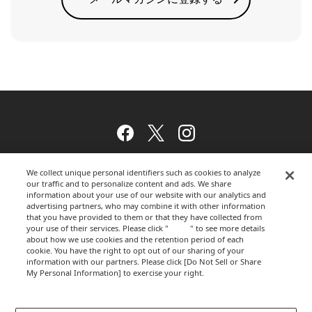
Facebook
Twitter
Instagram
We collect unique personal identifiers such as cookies to analyze
our traffic and to personalize content and ads. We share
ウェブサイトのご利用について
information about your use of our website with our analytics and
advertising partners, who may combine it with other information
that you have provided to them or that they have collected from
your use of their services. Please click "
here
" to see more details
プライバシーポリシー
about how we use cookies and the retention period of each
cookie. You have the right to opt out of our sharing of your
information with our partners. Please click [Do Not Sell or Share
My Personal Information] to exercise your right.
Privacy Policy
運営会社
Change your sell or share preference