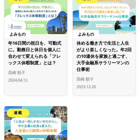
よみもの
よみもの
年16日間の祝日を、可動式
休める働き方で生活と人生
に。勤務日と休日を個人に
がより楽しくなった。年2回
合わせて変えられる「フレ
の10連休を家族と過ごす、
ックス休暇制度」とは？
大手金融系サラリーマンの
仕事術
髙崎 順子
髙崎 順子
2024.04.12
2023.12.26
連載