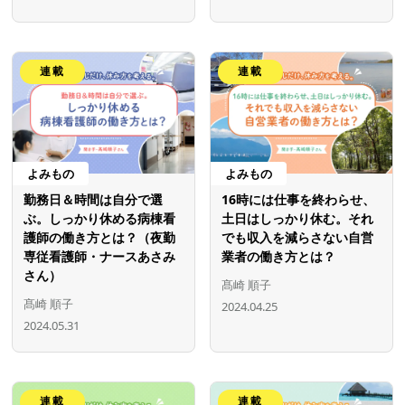
連載
連載
よみもの
よみもの
勤務日＆時間は自分で選
16時には仕事を終わらせ、
ぶ。しっかり休める病棟看
土日はしっかり休む。それ
護師の働き方とは？（夜勤
でも収入を減らさない自営
専従看護師・ナースあさみ
業者の働き方とは？
さん）
髙崎 順子
髙崎 順子
2024.04.25
2024.05.31
連載
連載