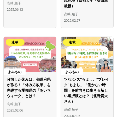
現在地（京都大学・柴田悠
髙崎 順子
教授）
2025.06.13
髙崎 順子
2025.02.27
連載
連載
よみもの
よみもの
分散した休みは、都道府県
“バカンス”もよし、“ブレイ
が作る！「休み方改革」を
ク”もよし。「働かない時
先導する愛知県の「あいち
間」を前向きに生きる新し
ウィーク」とは？
い選択肢とは？（北野貴大
さん）
髙崎 順子
髙崎 順子
2025.02.06
2024.07.05