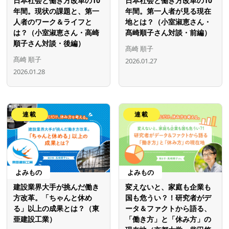
日本社会と働き方改革の10
日本社会と働き方改革の10
年間。現状の課題と、第一
年間。第一人者が見る現在
人者のワーク＆ライフと
地とは？（小室淑恵さん・
は？（小室淑恵さん・高崎
髙崎順子さん対談・前編）
順子さん対談・後編）
髙崎 順子
髙崎 順子
2026.01.27
2026.01.28
連載
連載
よみもの
よみもの
建設業界大手が挑んだ働き
変えないと、家庭も企業も
方改革。「ちゃんと休め
国も危うい？！研究者がデ
る」以上の成果とは？（東
ータ＆ファクトから語る、
亜建設工業）
「働き方」と「休み方」の