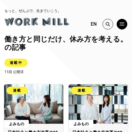
もっと、ぜんぶで、生きていこう。
EN
働き方と同じだけ、休み方を考える。
の記事
連載中
11回 公開済
連載
連載
よみもの
よみもの