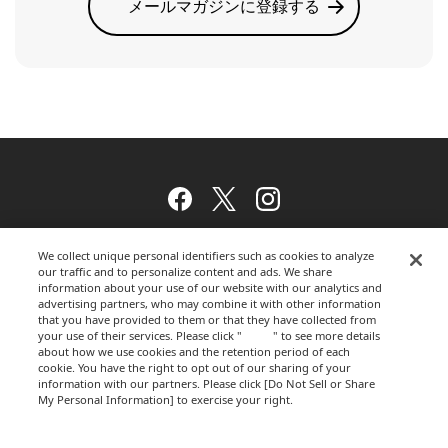
メールマガジンに登録する
Facebook
Twitter
Instagram
We collect unique personal identifiers such as cookies to analyze
our traffic and to personalize content and ads. We share
ウェブサイトのご利用について
information about your use of our website with our analytics and
advertising partners, who may combine it with other information
that you have provided to them or that they have collected from
your use of their services. Please click "
here
" to see more details
about how we use cookies and the retention period of each
プライバシーポリシー
cookie. You have the right to opt out of our sharing of your
information with our partners. Please click [Do Not Sell or Share
My Personal Information] to exercise your right.
Privacy Policy
運営会社
Change your sell or share preference