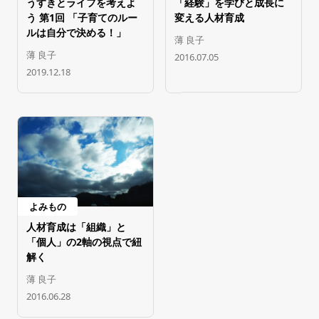
うすきとライフを考えよ
「経験」を学びと成長に
う 第1回 「子育てのルー
変える人材育成
ルは自分で決める！」
薄 良子
薄 良子
2016.07.05
2019.12.18
よみもの
人材育成は「組織」と
「個人」の2軸の視点で紐
解く
薄 良子
2016.06.28