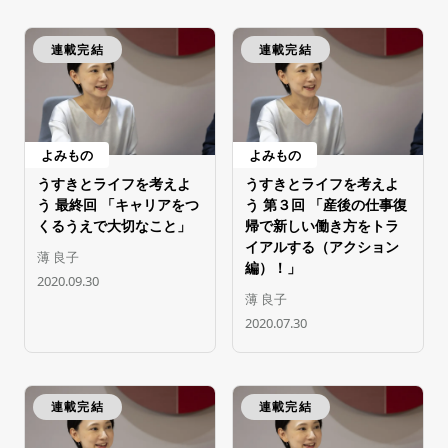
連載完結
連載完結
よみもの
よみもの
うすきとライフを考えよ
うすきとライフを考えよ
う 最終回 「キャリアをつ
う 第３回 「産後の仕事復
くるうえで大切なこと」
帰で新しい働き方をトラ
イアルする（アクション
薄 良子
編）！」
2020.09.30
薄 良子
2020.07.30
連載完結
連載完結