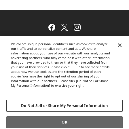
Facebook
Twitter
Instagram
We collect unique personal identifiers such as cookies to analyze
our traffic and to personalize content and ads. We share
ウェブサイトのご利用について
information about your use of our website with our analytics and
advertising partners, who may combine it with other information
that you have provided to them or that they have collected from
your use of their services. Please click "
here
" to see more details
プライバシーポリシー
about how we use cookies and the retention period of each
cookie. You have the right to opt out of our sharing of your
information with our partners. Please click [Do Not Sell or Share
My Personal Information] to exercise your right.
Privacy Policy
運営会社
Change your sell or share preference
Do Not Sell or Share My Personal Information
GLOBALCOPYRIGHT © 2012-2026 OKAMURA CORPORATION.ALL RIGHTS
OK
RESERVED