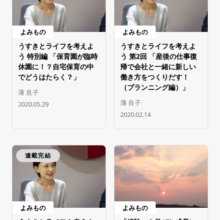
よみもの
よみもの
うすきとライフを考えよ
うすきとライフを考えよ
う 特別編 「保育園が臨時
う 第2回 「産後の仕事復
休園に！？自宅保育の中
帰で会社と一緒に新しい
でどうはたらく？」
働き方をつくりだす！
（プランニング編）」
薄 良子
薄 良子
2020.05.29
2020.02.14
連載完結
よみもの
よみもの