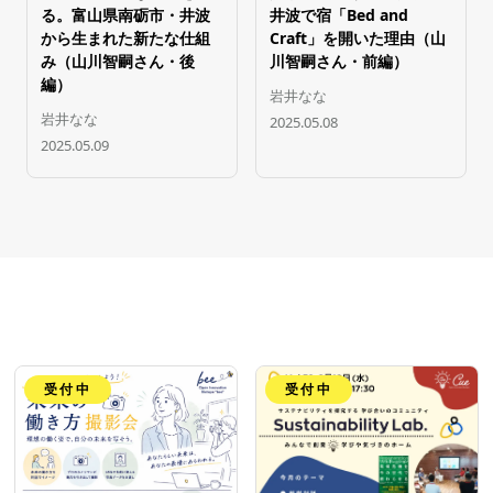
る。富山県南砺市・井波
井波で宿「Bed and
から生まれた新たな仕組
Craft」を開いた理由（山
み（山川智嗣さん・後
川智嗣さん・前編）
編）
岩井なな
岩井なな
2025.05.08
2025.05.09
受付中
受付中