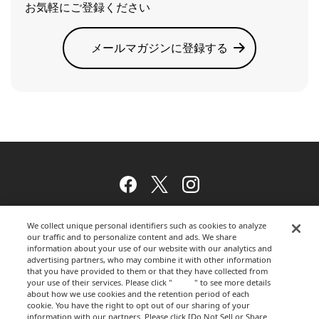
お気軽にご登録ください
メールマガジンに登録する
Facebook
Twitter
Instagram
We collect unique personal identifiers such as cookies to analyze
our traffic and to personalize content and ads. We share
ウェブサイトのご利用について
information about your use of our website with our analytics and
advertising partners, who may combine it with other information
that you have provided to them or that they have collected from
your use of their services. Please click "
here
" to see more details
プライバシーポリシー
about how we use cookies and the retention period of each
cookie. You have the right to opt out of our sharing of your
information with our partners. Please click [Do Not Sell or Share