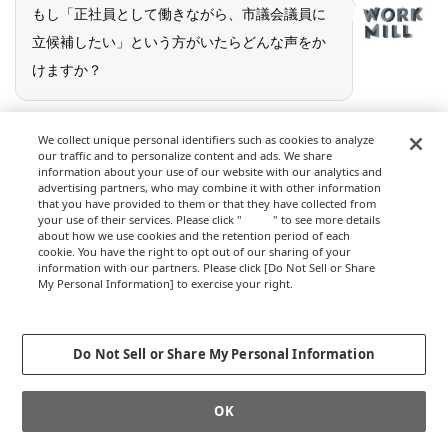
もし「正社員として働きながら、市議会議員に
立候補したい」という方がいたらどんな声をか
けますか？
We collect unique personal identifiers such as cookies to analyze
「立候補したいです！ 何から始めたらいいです
our traffic and to personalize content and ads. We share
information about your use of our website with our analytics and
か？」って相談をもらうこと、すごく多いんで
advertising partners, who may combine it with other information
すよ。
that you have provided to them or that they have collected from
山口
your use of their services. Please click "
here
" to see more details
about how we use cookies and the retention period of each
いきなり選挙に出るよりも、
「まちを良くした
cookie. You have the right to opt out of our sharing of your
information with our partners. Please click [Do Not Sell or Share
い」という気持ちの根本を探ってみることが大
My Personal Information] to exercise your right.
Privacy Policy
事だと考えています。
Change your sell or share preference
Do Not Sell or Share My Personal Information
根本？
OK