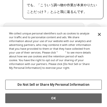
でも、「こういう調べ物や作業が本来やりたい
ことだっけ？」とふと我に返るんです。
もっとやるべきことがある……、と？
We collect unique personal identifiers such as cookies to analyze
our traffic and to personalize content and ads. We share
information about your use of our website with our analytics and
advertising partners, who may combine it with other information
that you have provided to them or that they have collected from
your use of their services. Please click "
here
" to see more details
はい。いろいろ発信して、イベント集客もして
about how we use cookies and the retention period of each
いますが、本屋として通常営業でのお客様の入
cookie. You have the right to opt out of our sharing of your
information with our partners. Please click [Do Not Sell or Share
り方や季節の変化の予測が難しいと感じていま
My Personal Information] to exercise your right.
岩見
OLYMPUS
Privacy Policy
DIGITAL
す。
Change your sell or share preference
CAMERA
だから、経理のようなバックオフィスの作業は
Do Not Sell or Share My Personal Information
サクッと終わらせて、本をどう売るかを考えた
い。新たな事業で収益を出せるようにしたい。
OK