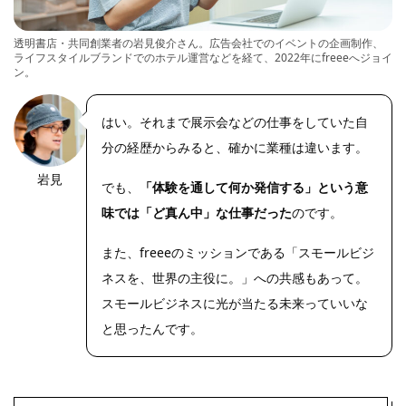
透明書店・共同創業者の岩見俊介さん。広告会社でのイベントの企画制作、
ライフスタイルブランドでのホテル運営などを経て、2022年にfreeeへジョイ
ン。
はい。それまで展示会などの仕事をしていた自
分の経歴からみると、確かに業種は違います。
岩見
OLYMPUS
でも、
「体験を通して何か発信する」という意
DIGITAL
CAMERA
味では「ど真ん中」な仕事だった
のです。
また、freeeのミッションである「スモールビジ
ネスを、世界の主役に。」への共感もあって。
スモールビジネスに光が当たる未来っていいな
と思ったんです。