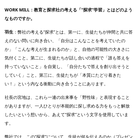
WORK MILL：教育と探求社の考える「“探求”学習」とはどのよう
なものですか。
羽生
：弊社の考える“探求”とは、第一に、生徒たちが仲間と共に答
えのない問いに向き合い、「自分はこんなことを考えていたの
か」「こんな考えが生まれるのか」と、自他の可能性の大きさに
気付くこと。第二に、生徒たちが話し合いの過程で「誰も答えを
持っていないこと」を自覚し、「自分たちで答えを創り出そうと
していく」こと。第三に、生徒たちが「本質にたどり着きた
い！」という内なる衝動に向き合うことにあります。
社長の宮地は、これら一連の出来事を「野性味」と表現すること
がありますが、一人ひとりが本能的に探し求める力をもっと解放
したいという想いから、あえて“探求”という文字を使用していま
す。
弊社では、この“探求”について、生徒が何を伝えるのか（プレゼン