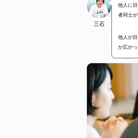
他人に目
者同士が
三石
他人が目
が広がっ