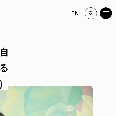
EN
自
る
）