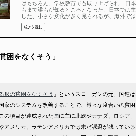
はもちろん、学校教育でも取り上げられ、日本
もまで誰もが知るところとなった。日本では主
した、小さな変化が多く見られるが、海外ではど 
続きを読む
y 「貧困をなくそう」
る形の貧困をなくそう
」というスローガンの元、国連は2
国家のシステムを改善することで、様々な度合いの貧困
この項目が達成された
国
に主に北欧やカナダ、ロシア、
やアメリカ、ラテンアメリカでは未だ課題が残っている