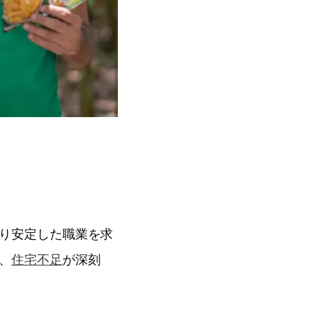
り安定した職業を求
、
住宅不足
が深刻