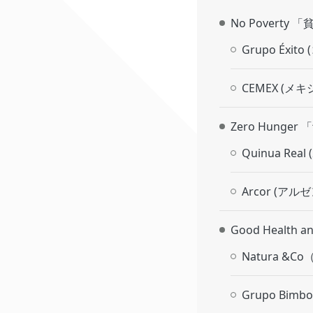
No Poverty
Grupo Éxit
CEMEX (メキ
Zero Hunge
Quinua Rea
Arcor (アル
Good Healt
Natura &
Grupo Bi