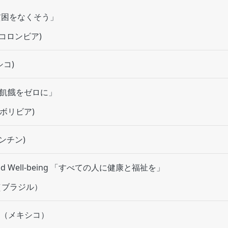
 「貧困をなくそう」
o (コロンビア)
シコ)
r 「飢餓をゼロに」
l (ボリビア)
ゼンチン)
h and Well-being 「すべての人に健康と福祉を」
Co（ブラジル）
mbo（メキシコ）