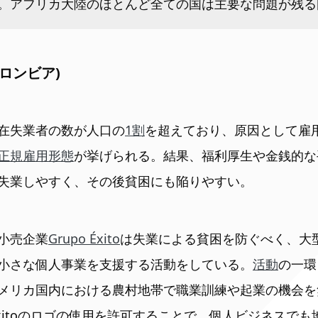
。アフリカ大陸のほとんど全ての国は主要な問題が残る
(コロンビア)
在失業者の数が人口の
1割
を超えており、原因として雇用
正規雇用形態
が挙げられる。結果、福利厚生や金銭的な
失業しやすく、その後貧困にも陥りやすい。
小売企業
Grupo Éxito
は失業による貧困を防ぐべく、大
小さな個人事業を支援する活動をしている。
活動
の一環
メリカ国内における農村地帯で職業訓練や起業の機会を
 Éxitoのロゴの使用を許可することで、個人ビジネスで