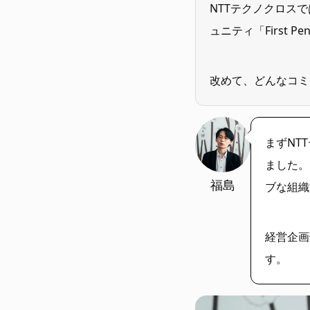
NTTテクノクロス
ュニティ「First 
改めて、どんなコミ
まずNT
ました。
福島
ブな組織
経営企画
す。