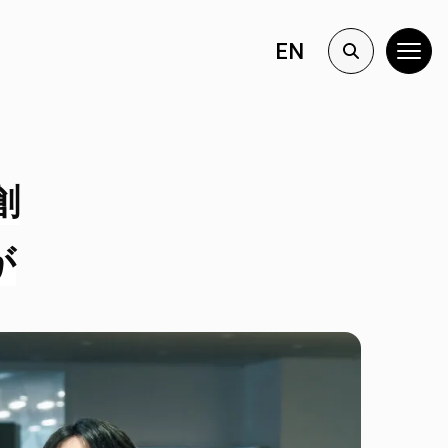
EN
創
が