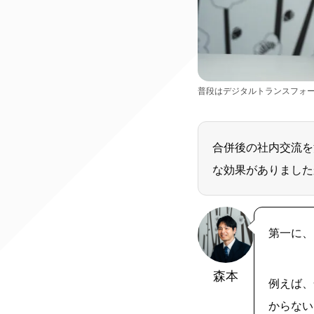
普段はデジタルトランスフォ
合併後の社内交流を活発
な効果がありました
第一に、
森本
例えば、
からない