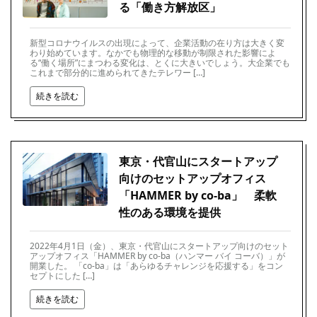
る「働き方解放区」
新型コロナウイルスの出現によって、企業活動の在り方は大きく変
わり始めています。なかでも物理的な移動が制限された影響によ
る“働く場所”にまつわる変化は、とくに大きいでしょう。大企業でも
これまで部分的に進められてきたテレワー […]
続きを読む
東京・代官山にスタートアップ
向けのセットアップオフィス
「HAMMER by co-ba」 柔軟
性のある環境を提供
2022年4月1日（金）、東京・代官山にスタートアップ向けのセット
アップオフィス「HAMMER by co-ba（ハンマー バイ コーバ）」が
開業した。 「co-ba」は「あらゆるチャレンジを応援する」をコン
セプトにした […]
続きを読む