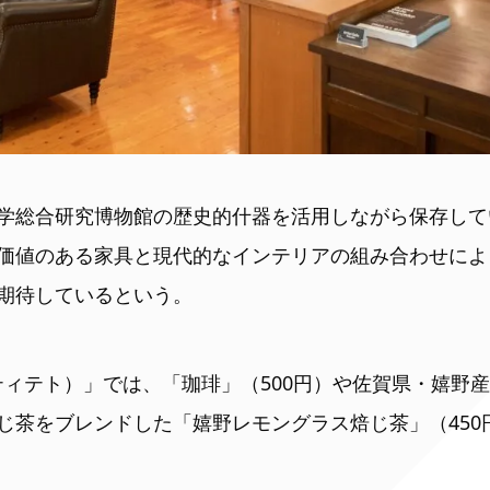
学総合研究博物館の歴史的什器を活用しながら保存して
価値のある家具と現代的なインテリアの組み合わせによ
期待しているという。
o（ティテト）」では、「珈琲」（500円）や佐賀県・嬉
じ茶をブレンドした「嬉野レモングラス焙じ茶」（450