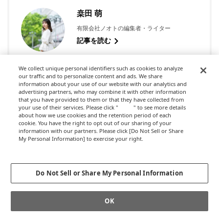
桒田 萌
有限会社ノオトの編集者・ライター
記事を読む
We collect unique personal identifiers such as cookies to analyze
our traffic and to personalize content and ads. We share
information about your use of our website with our analytics and
advertising partners, who may combine it with other information
that you have provided to them or that they have collected from
your use of their services. Please click "
here
" to see more details
about how we use cookies and the retention period of each
記事を探す
cookie. You have the right to opt out of our sharing of your
information with our partners. Please click [Do Not Sell or Share
My Personal Information] to exercise your right.
Privacy Policy
Change your sell or share preference
検
索
Do Not Sell or Share My Personal Information
共創のキーワード
OK
「ぜんぶ」を出し合うチームをつくる