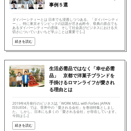
事例５選
ダイバーシティーとは 日本でも浸透しつつある、「ダイバーシティ
ー」。特に東京オリンピックの話題が尽きぬ昨今、祭典の原点でも
あるダイバーシティーの意味、そして社会及びビジネスにおける大
切さについていまいちど学ぶことは重要で […]
続きを読む
生活必需品ではなく「幸せ必需
品」 京都で洋菓子ブランドを
手掛けるロマンライフが愛され
る理由とは
2019年4月発行のビジネス誌「WORK MILL with Forbes JAPAN
ISSUE04」では、世界中の「愛される会社」を巻頭特集としまし
た。 しかし、日本にも多くの「愛される会社」が存在しています。
今回は […]
続きを読む