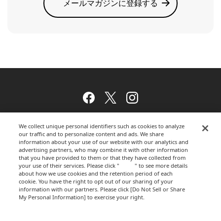
メールマガジンに登録する
Facebook
Twitter
Instagram
We collect unique personal identifiers such as cookies to analyze
our traffic and to personalize content and ads. We share
ウェブサイトのご利用について
information about your use of our website with our analytics and
advertising partners, who may combine it with other information
that you have provided to them or that they have collected from
your use of their services. Please click "
here
" to see more details
プライバシーポリシー
about how we use cookies and the retention period of each
cookie. You have the right to opt out of our sharing of your
information with our partners. Please click [Do Not Sell or Share
My Personal Information] to exercise your right.
Privacy Policy
運営会社
Change your sell or share preference