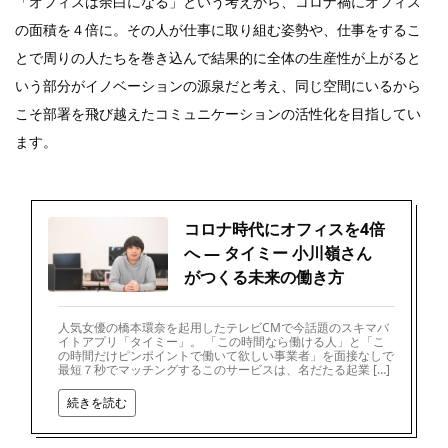
「オフィスは余白になる」という考えから、コロナ禍にオフィス
の面積を４倍に。その人が仕事に取り組む姿勢や、仕事をするこ
とで周りの人たちを巻き込んで結果的に全体の生産性が上がると
いう部分がイノベーションの源泉だと考え、同じ空間にいるから
こそ部署を飛び越えたコミュニケーションの活性化を目指してい
ます。
コロナ時代にオフィスを4倍
へ ― タイミー 小川嶺さん
がつくる未来の働き方
人気女優の橋本環奈を起用したテレビCMで今話題のスキマバ
イトアプリ「タイミー」。 「この時間なら働ける人」と「こ
の時間だけピンポイントで働いて欲しい事業者」を面接なしで
最短７秒でマッチングするこのサービスは、名だたる起業 […]
続きを読む