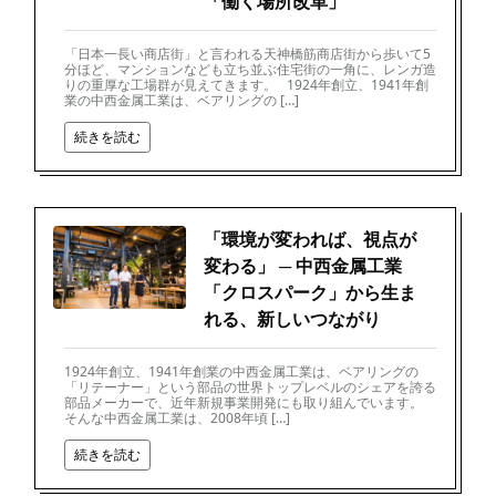
「働く場所改革」
「日本一長い商店街」と言われる天神橋筋商店街から歩いて5
分ほど、マンションなども立ち並ぶ住宅街の一角に、レンガ造
りの重厚な工場群が見えてきます。 1924年創立、1941年創
業の中西金属工業は、ベアリングの […]
続きを読む
「環境が変われば、視点が
変わる」 ─ 中西金属工業
「クロスパーク」から生ま
れる、新しいつながり
1924年創立、1941年創業の中西金属工業は、ベアリングの
「リテーナー」という部品の世界トップレベルのシェアを誇る
部品メーカーで、近年新規事業開発にも取り組んでいます。
そんな中西金属工業は、2008年頃 […]
続きを読む