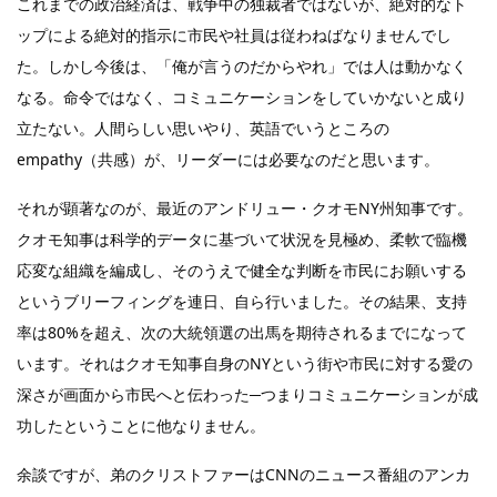
これまでの政治経済は、戦争中の独裁者ではないが、絶対的なト
ップによる絶対的指示に市民や社員は従わねばなりませんでし
た。しかし今後は、「俺が言うのだからやれ」では人は動かなく
なる。命令ではなく、コミュニケーションをしていかないと成り
立たない。人間らしい思いやり、英語でいうところの
empathy（共感）が、リーダーには必要なのだと思います。
それが顕著なのが、最近のアンドリュー・クオモNY州知事です。
クオモ知事は科学的データに基づいて状況を見極め、柔軟で臨機
応変な組織を編成し、そのうえで健全な判断を市民にお願いする
というブリーフィングを連日、自ら行いました。その結果、支持
率は80%を超え、次の大統領選の出馬を期待されるまでになって
います。それはクオモ知事自身のNYという街や市民に対する愛の
深さが画面から市民へと伝わった─つまりコミュニケーションが成
功したということに他なりません。
余談ですが、弟のクリストファーはCNNのニュース番組のアンカ