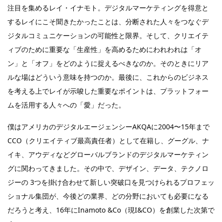
注目を集めるレイ・イナモト。デジタルマーケティングを得意と
するレイにこそ聞きたかったことは、分断された人々をつなぐデ
ジタルコミュニケーションの可能性と限界。そして、クリエイテ
ィブのために重要な「生産性」を高めるためにわれわれは「オ
ン」と「オフ」をどのように捉えるべきなのか。そのときにリア
ルな場はどういう意味を持つのか。最後に、これからのビジネス
を考える上でレイが示唆した重要なポイントは、プラットフォー
ムを活用する人々への「愛」だった。
僕はアメリカのデジタルエージェンシーAKQAに2004〜15年まで
CCO（クリエイティブ最高責任者）として在籍し、グーグル、ナ
イキ、アウディなどグローバルブランドのデジタルマーケティン
グに関わってきました。その中で、デザイン、データ、テクノロ
ジーの 3つを掛け合わせて新しい突破口を見つけられるプロフェッ
ショナル集団が、今後どの業界、どの分野においても必要になる
だろうと考え、16年にInamoto &Co（現I&CO）を創業した次第で