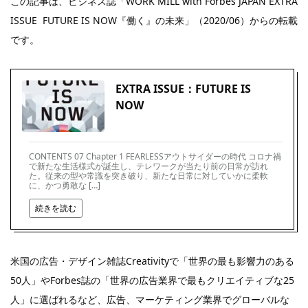
この記事は、ビジネス誌「WORK MILL with Forbes JAPAN EXTRA
ISSUE FUTURE IS NOW『働く』の未来」（2020/06）からの転載
です。
EXTRA ISSUE：FUTURE IS
NOW
CONTENTS 07 Chapter 1 FEARLESSアウトサイダーの時代 コロナ禍
で新たな生活様式が誕生し、テレワークが当たり前の日常が訪れ
た。従来の型や常識を突き破り、新たな日常に対していかに柔軟
に、かつ勇敢な […]
続きを読む
米国の広告・デザイン雑誌Creativityで「世界の最も影響力のある
50人」やForbes誌の「世界の広告業界で最もクリエイティブな25
人」に選ばれるなど、広告、マーケティング業界でグローバルな