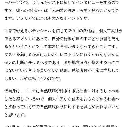
ーパーソンで、よく兄をゲストに招いてインタビューをするので
すが、彼らの会話からは「兄弟愛の強さ」も垣間見ることができ
ます。アメリカではこれも大きなポイントです。
世界で戦えるポテンシャルを信じて 2つ目の変化は、個人主義社会
であるアメリカにあって、自分の行動が世の中にどう影響を与え
るかということに対して非常に意識が高くなってきたことです。
マスクを着けるか着けないか、レストランに行くか行かないかは
個人の判断に任せるべきであり、国や地方政府が指図するもので
はないという考えを貫いていた結果、感染者数が非常に増加して
しまい、反省に転じたわけです。
僕自身は、コロナは自然破壊が行きすぎた社会に対するしっぺ返
しだと感じているので、個人主義から他者をおもんぱかる社会へ
と変わっていく中で自然環境保護に対する意識も変わればいいな
と思います。
3つ目は、これは賛否両論あるでしょうが、西洋が中心の世界か