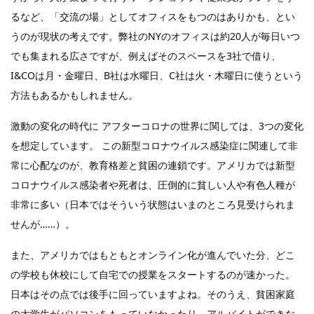
るなど、「交流の場」としてオフィスをもつのはありかも、とい
うのが現状の考えです。弊社のNYのオフィスは約20人が毎日いつ
でも集まれる広さですが、例えばそのスペースを3社で借り、
I&COは月・金曜日、B社は水曜日、C社は火・木曜日に使うという
方法もあるかもしれません。
激動の変化の時代に アフターコロナの世界に関しては、3つの変化
を想定しています。 この新型コロナウイルス感染症に関連して非
常に心配なのが、教育格差と貧困の連鎖です。アメリカでは新型
コロナウイルス感染者や死者は、圧倒的に貧しい人や有色人種が
非常に多い（日本ではそういう状態はいまのところ見受けられま
せんが……）。
また、アメリカではもともとオンライン化が進んでいた分、どこ
の学校も休校にして自宅での授業をスタートするのが速かった。
日本はその点では後手に回っていますよね。そのうえ、貧困家庭
の大学生がパソコンをもっていなかったり、アルバイトができな