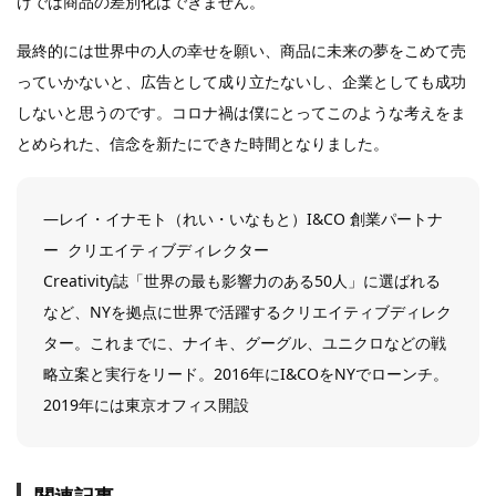
けでは商品の差別化はできません。
最終的には世界中の人の幸せを願い、商品に未来の夢をこめて売
っていかないと、広告として成り立たないし、企業としても成功
しないと思うのです。コロナ禍は僕にとってこのような考えをま
とめられた、信念を新たにできた時間となりました。
―レイ・イナモト（れい・いなもと）I&CO 創業パートナ
ー クリエイティブディレクター
Creativity誌「世界の最も影響力のある50人」に選ばれる
など、NYを拠点に世界で活躍するクリエイティブディレク
ター。これまでに、ナイキ、グーグル、ユニクロなどの戦
略立案と実行をリード。2016年にI&COをNYでローンチ。
2019年には東京オフィス開設
関連記事