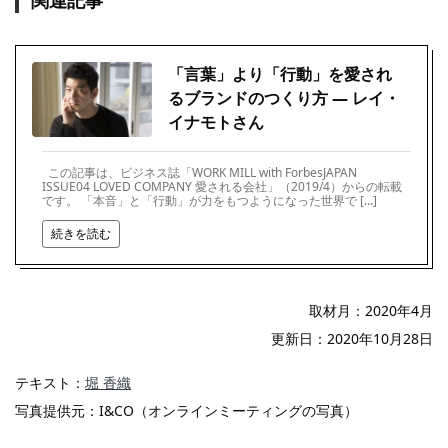
「言葉」より「行動」を愛され
るブランドのつくり方 ― レイ・
イナモトさん
この記事は、ビジネス誌「WORK MILL with ForbesJAPAN
ISSUE04 LOVED COMPANY 愛される会社」（2019/4）からの転載
です。 「本音」と「行動」が力をもつようになった世界で […]
続きを読む
取材月：2020年4月
更新日：2020年10月28日
テキスト：
堀 香織
写真提供元：I&CO（オンラインミーティングの写真）