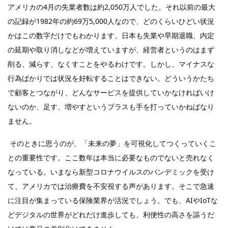
アメリカの4月の失業者数は約2,050万人でした。それ以前の最大
の記録が1982年の約69万5,000人なので、どのくらいひどい状況
かはこの数字だけでもわかります。日本も失業や早期退職、内定
の延期や取り消しなどが増えていますが、経営者というのはまず
削る、減らす、なくすことをやるわけです。しかし、マイナスな
行為ばかりでは状況を好転することはできない。どういうかたち
で顧客とつながり、どんなサービスを提供していかなければいけ
ないのか、足す、増やすというプラスも手を打っていかねばなり
ません。
そのときに思うのが、「未来の夢」を可視化してつくっていくこ
との重要性です。ここ数年は本当に必要なものでないと売れなく
なっている。いまなら新型コロナウイルスのパンデミックを受け
て、アメリカでは治療費を不安視する声があります。そこで急速
に注目が集まっている保険業界が活況でしょう。でも、AIやIoTな
どデジタルの世界がどれだけ進歩しても、利便性の高さを謳うだ