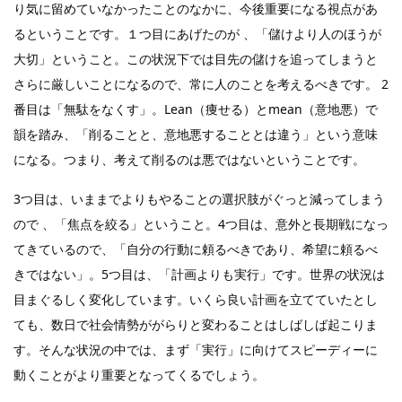
り気に留めていなかったことのなかに、今後重要になる視点があ
るということです。１つ目にあげたのが 、「儲けより人のほうが
大切」ということ。この状況下では目先の儲けを追ってしまうと
さらに厳しいことになるので、常に人のことを考えるべきです。 2
番目は「無駄をなくす」。Lean（痩せる）とmean（意地悪）で
韻を踏み、「削ることと、意地悪することとは違う」という意味
になる。つまり、考えて削るのは悪ではないということです。
3つ目は、いままでよりもやることの選択肢がぐっと減ってしまう
ので 、「焦点を絞る」ということ。4つ目は、意外と長期戦になっ
てきているので、「自分の行動に頼るべきであり、希望に頼るべ
きではない」。5つ目は、「計画よりも実行」です。世界の状況は
目まぐるしく変化しています。いくら良い計画を立てていたとし
ても、数日で社会情勢ががらりと変わることはしばしば起こりま
す。そんな状況の中では、まず「実行」に向けてスピーディーに
動くことがより重要となってくるでしょう。