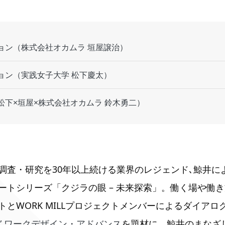
ョン（株式会社オカムラ 垣屋譲治）
ョン（実践女子大学 松下慶太）
松下×垣屋×株式会社オカムラ 鈴木勇二）
査・研究を30年以上続ける業界のレジェンド､鯨井による
レポートシリーズ「クジラの眼 – 未来探索」。働く場や働
トとWORK MILLプロジェクトメンバーによるダイア
EMY” ワークデザイン・アドバンス
を題材に、鯨井のまなざ