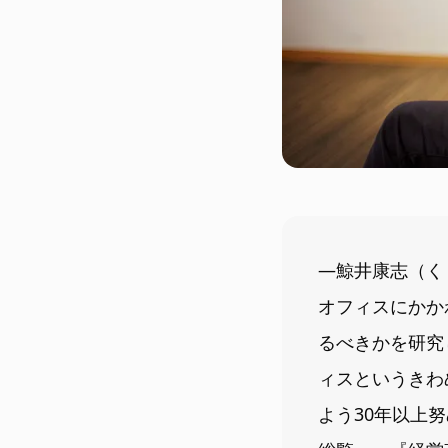
―鯨井康志（く
オフィスにかか
るべきかを研究
ィスというきわ
よう30年以上