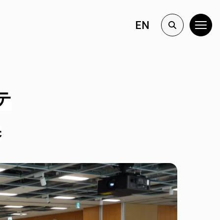
EN
テ
換