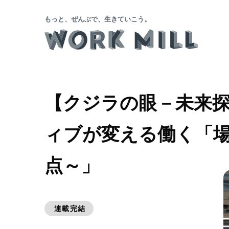
もっと、ぜんぶで、生きていこう。
【クジラの眼－未来探
ィブが変える働く「場
点～」
連載完結