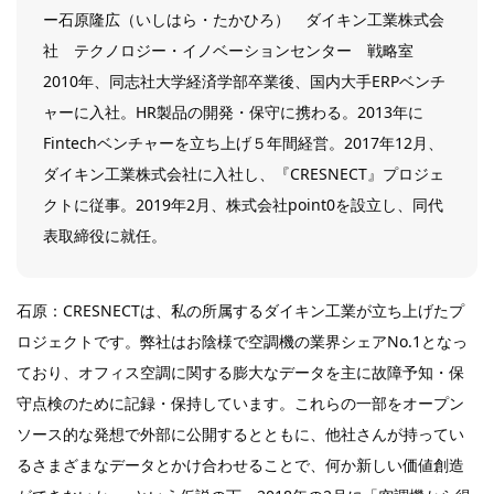
ー石原隆広（いしはら・たかひろ） ダイキン工業株式会
社 テクノロジー・イノベーションセンター 戦略室
2010年、同志社大学経済学部卒業後、国内大手ERPベンチ
ャーに入社。HR製品の開発・保守に携わる。2013年に
Fintechベンチャーを立ち上げ５年間経営。2017年12月、
ダイキン工業株式会社に入社し、『CRESNECT』プロジェ
クトに従事。2019年2月、株式会社point0を設立し、同代
表取締役に就任。
石原：CRESNECTは、私の所属するダイキン工業が立ち上げたプ
ロジェクトです。弊社はお陰様で空調機の業界シェアNo.1となっ
ており、オフィス空調に関する膨大なデータを主に故障予知・保
守点検のために記録・保持しています。これらの一部をオープン
ソース的な発想で外部に公開するとともに、他社さんが持ってい
るさまざまなデータとかけ合わせることで、何か新しい価値創造