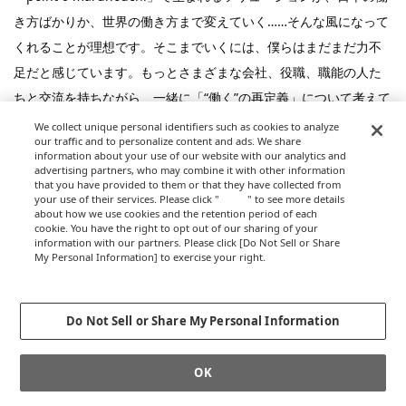
き方ばかりか、世界の働き方まで変えていく……そんな風になって
くれることが理想です。そこまでいくには、僕らはまだまだ力不
足だと感じています。もっとさまざまな会社、役職、職能の人た
ちと交流を持ちながら、一緒に「“働く”の再定義」について考えて
いきたいです。プロジェクトメンバーは、常時募集しています。
We collect unique personal identifiers such as cookies to analyze
our traffic and to personalize content and ads. We share
information about your use of our website with our analytics and
CRESNECTは現在、コアで関わっているメンバーが30～40名で、
advertising partners, who may combine it with other information
that you have provided to them or that they have collected from
各メンバーのバックアップをしている各社の協力者を合わせた
your use of their services. Please click "
here
" to see more details
ら、総勢200名近くの大所帯になっています。その全員が本気でコ
about how we use cookies and the retention period of each
cookie. You have the right to opt out of our sharing of your
ミットをして、この「point 0 marunouchi」が誕生しました。ぜ
information with our partners. Please click [Do Not Sell or Share
My Personal Information] to exercise your right.
ひ、皆さんに一度足を運んでいただけたら嬉しいです。
Privacy Policy
Change your sell or share preference
Do Not Sell or Share My Personal Information
OK