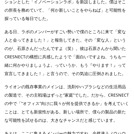
ションとした「イノベーションラボ」を新設しました。僕はそこ
の所長を務めていて、「何か新しいことをやらねば」と可能性を
探っている毎日でした。
ある日、ラボのメンバーがすごい勢いで僕のところに来て「変な
人と会ってきました！」と報告してきた。その「変な人」という
のが、石原さんだったんですよ（笑）。彼は石原さんから聞いた
CRESNECTの構想に共感したようで「面白いですよね、うちも一
緒に何かやりましょうよ。っていうか、もう『やります！』って
宣言してきました！」と言うので、その気迫に圧倒されました。
ライオンの既存事業のメインは、洗剤やハブラシなどの生活用品
の製造で、その主戦場はずっと“家庭”でした。だから、CRESNECT
の中で「“オフィス”向けに我々が何を提供できるか」を考えていく
ことは、とても新規性がある。新しい場所で、僕らの製品の新た
な可能性を試せるのは、大きなチャンスだと感じています。
あとは、ここに集まるメンバーの魅力ですね。全然違うノウハウ