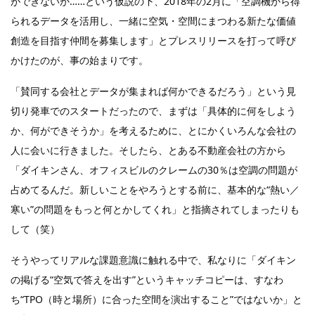
ができないか……という仮説の下、2018年の2月に「空調機から得
られるデータを活用し、一緒に空気・空間にまつわる新たな価値
創造を目指す仲間を募集します」とプレスリリースを打って呼び
かけたのが、事の始まりです。
「賛同する会社とデータが集まれば何かできるだろう」という見
切り発車でのスタートだったので、まずは「具体的に何をしよう
か、何ができそうか」を考えるために、とにかくいろんな会社の
人に会いに行きました。そしたら、とある不動産会社の方から
「ダイキンさん、オフィスビルのクレームの30％は空調の問題が
占めてるんだ。新しいことをやろうとする前に、基本的な“熱い／
寒い”の問題をもっと何とかしてくれ」と指摘されてしまったりも
して（笑）
そうやってリアルな課題意識に触れる中で、私なりに「ダイキン
の掲げる“空気で答えを出す”というキャッチコピーは、すなわ
ち“TPO（時と場所）に合った空間を演出すること”ではないか」と