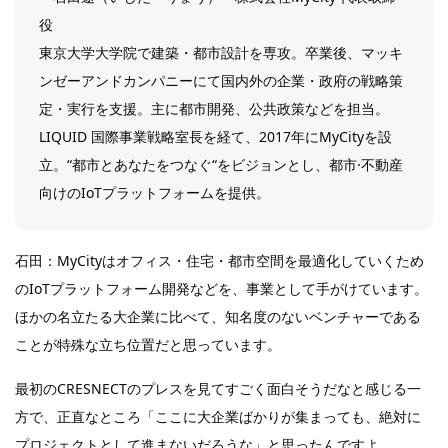
役
東京大学大学院で建築・都市設計を専攻。卒業後、マッキ
ンゼーアンドカンパニーにて国内外の企業・政府の戦略策
定・実行を支援。主に都市開発、公共政策などを担当。
LIQUID 国際事業戦略室長を経て、2017年にMyCityを設
立。“都市とあなたをつなぐ“をビジョンとし、都市·不動産
向けのIoTプラットフォームを提供。
石田：MyCityはオフィス・住宅・都市空間を最適化していくため
のIoTプラットフォーム開発などを、事業として手がけています。
ほかの名立たる大企業に比べて、知名度のないベンチャーである
ことが特殊な立ち位置だと思っています。
最初のCRESNECTのプレスを見てすごく面白そうだなと感じる一
方で、正直なところ「ここに大企業ばかりが集まっても、絶対に
プロジェクトとして進まないだろうな」と思ったんですよ