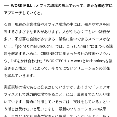
WORK MILL：オフィス環境の向上でもって、新たな働き方に
アプローチしていくと。
石原：現在の企業体質やオフィス環境の中には、働きやすさを阻
害するさまざまな要因があります。人がやらなくてもいい雑務が
多い、不必要な会議が多すぎる、業務に集中できるスペースがな
い……「point 0 marunouchi」では、こうした“働く”にまつわる課
題を解消するために、CRESNECTに集まった各社の技術やノウハ
ウ、IoTをかけ合わせた「WORKTECH（ = workとtechnologyを複
合させた概念）」によって、今までにないソリューションの開発
を試みていきます。
実証実験の場であると公表はしていますが、あくまで「シェアオ
フィスとして魅力的な場であること」には、最後までこだわり抜
いています。普通に利用している分には「実験をしている」とい
う感じは受けないと思いますし、最新のソリューションの成果
も、自然な形で利用者の皆さんに体感していただけるよう、各メ