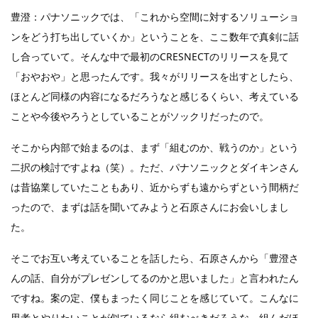
豊澄：パナソニックでは、「これから空間に対するソリューショ
ンをどう打ち出していくか」ということを、ここ数年で真剣に話
し合っていて。そんな中で最初のCRESNECTのリリースを見て
「おやおや」と思ったんです。我々がリリースを出すとしたら、
ほとんど同様の内容になるだろうなと感じるくらい、考えている
ことや今後やろうとしていることがソックリだったので。
そこから内部で始まるのは、まず「組むのか、戦うのか」という
二択の検討ですよね（笑）。ただ、パナソニックとダイキンさん
は昔協業していたこともあり、近からずも遠からずという間柄だ
ったので、まずは話を聞いてみようと石原さんにお会いしまし
た。
そこでお互い考えていることを話したら、石原さんから「豊澄さ
んの話、自分がプレゼンしてるのかと思いました」と言われたん
ですね。案の定、僕もまったく同じことを感じていて。こんなに
思考とやりたいことが似ているなら組むべきだろうな、組んだほ