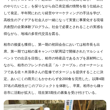
のやりたいこと」を探りながら自己肯定感の情勢を狙う仕組みと
して発足。半年間にわたり経営やマーケティングの手法を学び、
高校生のアイデアを社会人が一緒になって実査に事業化する現場
共創型の企業体験プログラム。社会で必要とされることの実感を
得ながら、地域の多世代交流を図る。
柏市の後援も獲得し、第一期の初回会合においては柏市長も出
席。第一期では柏の葉キャンパス駅周辺で開催されたマルシェイ
ベントでの出店を目指し、柏市の特産品であるカブを原材料にし
ながら、柏市のフレンチの名店「ル・クープル」のオーナーシェ
フである佐々木清恭さんの監修でポタージュを提供することに決
定。あいにくの雨天にもかかわらず全200食を完売した。以降4期
37名の高校生がこのプロジェクトを体験し、卒業。柏市から鎌ヶ
谷市に活動が拡大し、現在第5期生の募集を受け付けている。