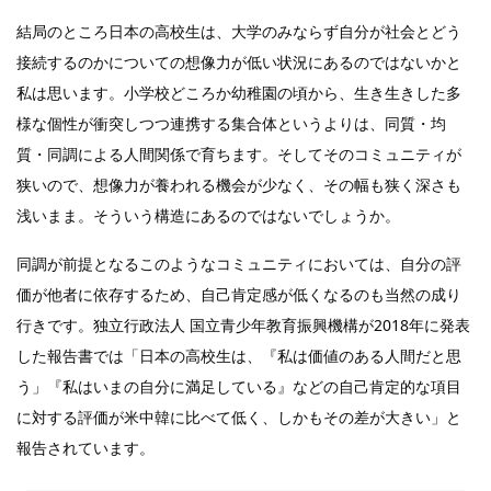
結局のところ日本の高校生は、大学のみならず自分が社会とどう
接続するのかについての想像力が低い状況にあるのではないかと
私は思います。小学校どころか幼稚園の頃から、生き生きした多
様な個性が衝突しつつ連携する集合体というよりは、同質・均
質・同調による人間関係で育ちます。そしてそのコミュニティが
狭いので、想像力が養われる機会が少なく、その幅も狭く深さも
浅いまま。そういう構造にあるのではないでしょうか。
同調が前提となるこのようなコミュニティにおいては、自分の評
価が他者に依存するため、自己肯定感が低くなるのも当然の成り
行きです。独立行政法人 国立青少年教育振興機構が2018年に発表
した報告書では「日本の高校生は、『私は価値のある人間だと思
う」『私はいまの自分に満足している』などの自己肯定的な項目
に対する評価が米中韓に比べて低く、しかもその差が大きい」と
報告されています。