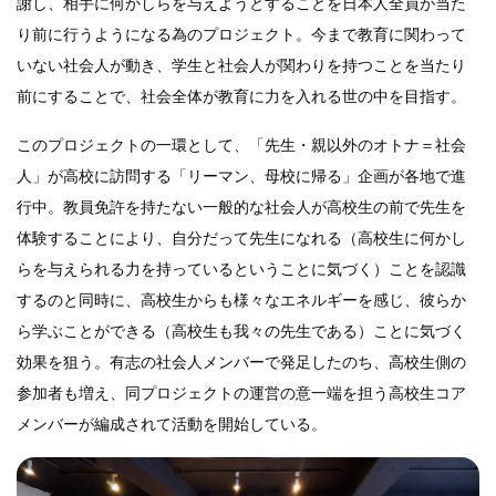
謝し、相手に何かしらを与えようとすることを日本人全員が当た
り前に行うようになる為のプロジェクト。今まで教育に関わって
いない社会人が動き、学生と社会人が関わりを持つことを当たり
前にすることで、社会全体が教育に力を入れる世の中を目指す。
このプロジェクトの一環として、「先生・親以外のオトナ＝社会
人」が高校に訪問する「リーマン、母校に帰る」企画が各地で進
行中。教員免許を持たない一般的な社会人が高校生の前で先生を
体験することにより、自分だって先生になれる（高校生に何かし
らを与えられる力を持っているということに気づく）ことを認識
するのと同時に、高校生からも様々なエネルギーを感じ、彼らか
ら学ぶことができる（高校生も我々の先生である）ことに気づく
効果を狙う。有志の社会人メンバーで発足したのち、高校生側の
参加者も増え、同プロジェクトの運営の意一端を担う高校生コア
メンバーが編成されて活動を開始している。