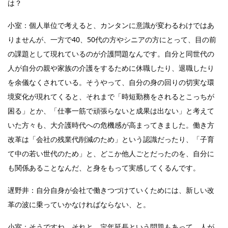
は？
小室：個人単位で考えると、カンタンに意識が変わるわけではあ
りませんが、一方で40、50代の方やシニアの方にとって、目の前
の課題として現れているのが介護問題なんです。自分と同世代の
人が自分の親や家族の介護をするために休職したり、退職したり
を余儀なくされている。そうやって、自分の身の回りの切実な環
境変化が現れてくると、それまで「時短勤務をされるとこっちが
困る」とか、「仕事一筋で頑張らないと成果は出ない」と考えて
いた方々も、大介護時代への危機感が高まってきました。働き方
改革は「会社の残業代削減のため」という認識だったり、「子育
て中の若い世代のため」と、どこか他人ごとだったのを、自分に
も関係あることなんだ、と身をもって実感してくるんです。
遅野井：自分自身が会社で働きつづけていくためには、新しい改
革の波に乗っていかなければならない、と。
小室：そうですね。それと、定年延長という問題もあって、人が