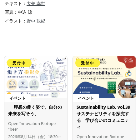
テキスト：
大矢 幸世
写真：中込 涼
イラスト：
野中 聡紀
受付中
受付中
イベント
イベント
理想の働く姿で、自分の
Sustainability Lab. vol.39
未来を写そう。
サステナビリティを探究す
る 学び合いのコミュニテ
Open Innovation Biotope
ィ
”bee”
2026年8月14日（金）18:30～
Open Innovation Biotope