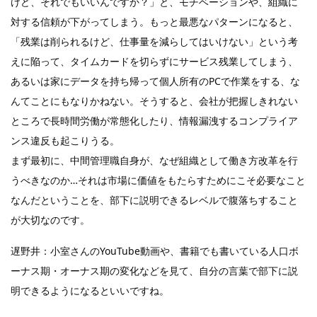
けど、それでもいいんですか？」と、モチベーションや、組織に
対する信頼が下がってしまう。もっと最悪なパターンになると、
「残業は削られるけど、仕事量を減らしてはいけない」という考
えに陥って、タイムカードを切らずにサービス残業してしまう、
あるいは家にデータを持ち帰って個人所有のPCで作業をする、な
んてことにもなりかねない。そうすると、会社が把握しきれない
ところで長時間労働が常態化したり、情報漏洩するコンプライア
ンス違反も起こりうる。
まず最初に、中間管理職自身が、なぜ組織として働き方改革を行
うべきなのか…それは市場に価値をもたらすためにこそ必要なこと
なんだということを、部下に説明できるレベルで腹落ちすること
が大切なのです。
遅野井：小室さんのYouTube動画や、書籍でも書いている人口ボ
ーナス期・オーナス期の変化などを見て、自分の言葉で部下に説
明できるようになるといいですね。