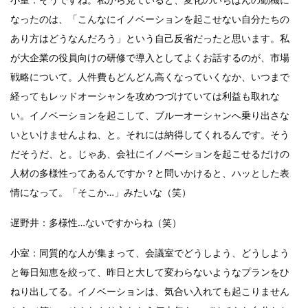
なったのは、「こんなにイノベーションを起こせない自分たちの
あり方はどうなんだろう」という自己反省だったと思います。私
が大企業の役員向けの研修で導入としてよくお話するのが、市場
戦略について。人件費もどんどん高くなっていくなか、いつまで
経ってもレッドオーシャンを攻めつづけていては利益も取れな
い。イノベーションを起こして、ブルーオーシャンへ乗り出さな
いといけませんよね、と。それには納得してくれるんです。そう
だそうだ、と。じゃあ、会社にイノベーションを起こせるだけの
人材の多様性ってあるんですか？と問いかけると、ハッとした表
情になって。「そこか…」みたいな（笑）
遅野井：多様性…ないですからね（笑）
小室：同質的な人が集まって、会議室でどうしよう、どうしよう
と毎日知恵を絞って、昨日と大して変わらないようなプランをひ
ねり出してる。イノベーションは、気合い入れても起こりません