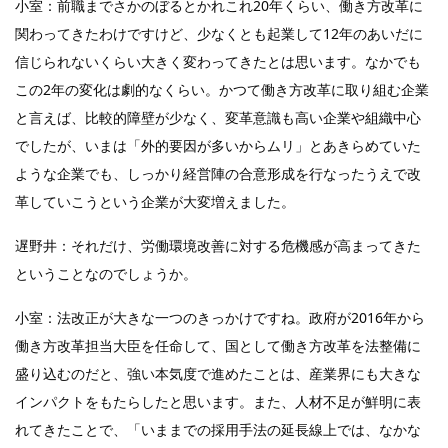
小室：前職までさかのぼるとかれこれ20年くらい、働き方改革に
関わってきたわけですけど、少なくとも起業して12年のあいだに
信じられないくらい大きく変わってきたとは思います。なかでも
この2年の変化は劇的なくらい。かつて働き方改革に取り組む企業
と言えば、比較的障壁が少なく、変革意識も高い企業や組織中心
でしたが、いまは「外的要因が多いからムリ」とあきらめていた
ような企業でも、しっかり経営陣の合意形成を行なったうえで改
革していこうという企業が大変増えました。
遅野井：それだけ、労働環境改善に対する危機感が高まってきた
ということなのでしょうか。
小室：法改正が大きな一つのきっかけですね。政府が2016年から
働き方改革担当大臣を任命して、国として働き方改革を法整備に
盛り込むのだと、強い本気度で進めたことは、産業界にも大きな
インパクトをもたらしたと思います。また、人材不足が鮮明に表
れてきたことで、「いままでの採用手法の延長線上では、なかな