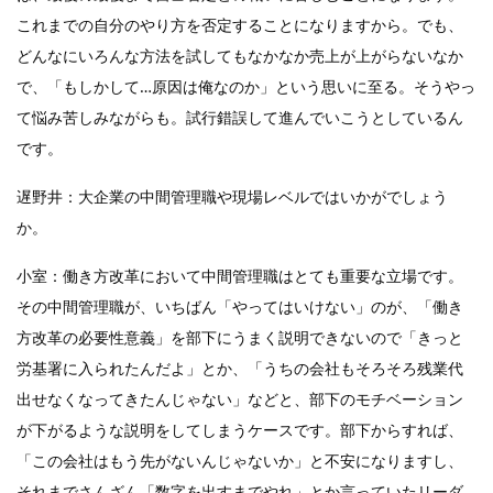
これまでの自分のやり方を否定することになりますから。でも、
どんなにいろんな方法を試してもなかなか売上が上がらないなか
で、「もしかして…原因は俺なのか」という思いに至る。そうやっ
て悩み苦しみながらも。試行錯誤して進んでいこうとしているん
です。
遅野井：大企業の中間管理職や現場レベルではいかがでしょう
か。
小室：働き方改革において中間管理職はとても重要な立場です。
その中間管理職が、いちばん「やってはいけない」のが、「働き
方改革の必要性意義」を部下にうまく説明できないので「きっと
労基署に入られたんだよ」とか、「うちの会社もそろそろ残業代
出せなくなってきたんじゃない」などと、部下のモチベーション
が下がるような説明をしてしまうケースです。部下からすれば、
「この会社はもう先がないんじゃないか」と不安になりますし、
それまでさんざん「数字を出すまでやれ」とか言っていたリーダ