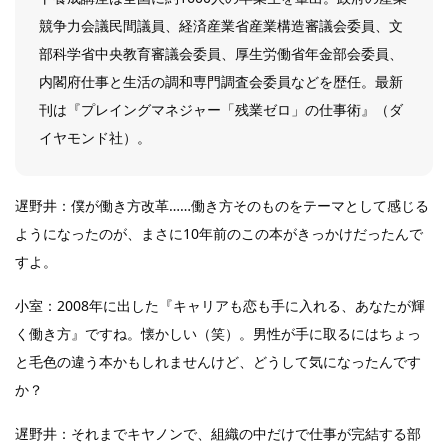
競争力会議民間議員、経済産業省産業構造審議会委員、文
部科学省中央教育審議会委員、厚生労働省年金部会委員、
内閣府仕事と生活の調和専門調査会委員などを歴任。最新
刊は『プレイングマネジャー「残業ゼロ」の仕事術』（ダ
イヤモンド社）。
遅野井：僕が働き方改革……働き方そのものをテーマとして感じる
ようになったのが、まさに10年前のこの本がきっかけだったんで
すよ。
小室：2008年に出した『キャリアも恋も手に入れる、あなたが輝
く働き方』ですね。懐かしい（笑）。男性が手に取るにはちょっ
と毛色の違う本かもしれませんけど、どうして気になったんです
か？
遅野井：それまでキヤノンで、組織の中だけで仕事が完結する部