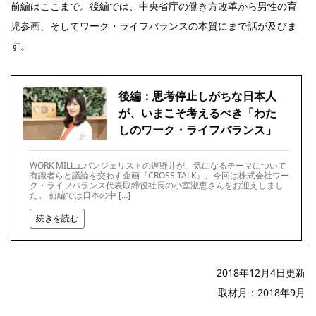
前編はここまで。後編では、中央省庁の働き方改革から男性の育
児参画、そしてワーク・ライフバランスの本質にまで話が及びま
す。
後編：思考停止しがちな日本人
が、いまこそ考えるべき「わた
しのワーク・ライフバランス」
WORK MILLエバンジェリストの遅野井が、気になるテーマについて
有識者らと議論を交わす企画『CROSS TALK』。今回は株式会社ワー
ク・ライフバランス代表取締役社長の小室淑恵さんをお迎えしまし
た。 前編では日本の中 […]
続きを読む
2018年12月4日更新
取材月：2018年9月