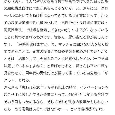
から（笑）。そんなやり方をもう何十年もつづけてきた自分たち
の組織構造自体に問題があるんじゃないか、と。さらには、グロ
ーバルにおいても負け組になってきている大企業にとって、かつ
ての高度経済成長期に最適化して「男性中心・長時間労働万歳・
同質性重視」で組織を整備してきたのが、いまアダになっている
ことに気づかされるわけです。皆さん、思い当たる節があるんで
すよ。「24時間働けますか」と、マッチョに働けない人を切り捨
ててきたことに。企業の役員会で研修講師を務めさせていただく
ときは「結果として、今日もみごとに均質化したメンバーで意思
決定しているんすよね？」と投げかけると、皆さんお互いに顔を
見合わせて、同年代の男性だけが揃って座っている自分達に「ギ
クっ！」となる。
さんざん「失われた20年」かそれ以上の時間、イノベーションを
起こせずに苦しんてきた企業にとって、何かひとつ変えるだけで
その糸口をつかめるなら、そしてそれが働き方改革かもしれない
なら、やる意義はあるのではないか──。という危機感ですね。