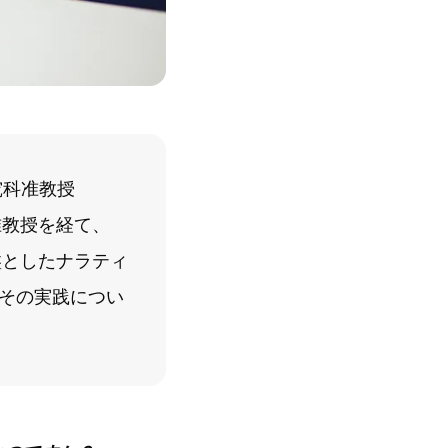
究科准教授
准教授を経て、
盤としたナラティ
その実践につい