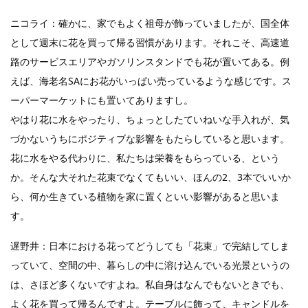
ニコライ：確かに、家でもよく祖母が飾っていましたが、国全体
として週末に花を買って帰る習慣があります。それこそ、高速道
路のサービスエリアやガソリンスタンドでも花が置いてある。例
えば、海老名SAにお花がいっぱい売っているような感じです。ス
ーパーマーケットにも置いてありますし。
やはり花に水をやったり、ちょっとしたていねいな手入れが、気
づかないうちにポジティブな影響をもたらしていると思います。
花に水をやる代わりに、私たちは栄養をもらっている、という
か。そんな大それた花束でなくてもいい、ほんの2、3本でいいか
ら、何か生きている植物を家に置くといい影響があると思いま
す。
遅野井：日本における花ってどうしても「花束」で完結してしま
っていて、空間の中、暮らしの中に溶け込んでいる光景というの
は、さほど多くないですよね。私自身はなんでもないときでも、
よく花を買って帰るんですよ。テーブルに飾って、キャンドルを