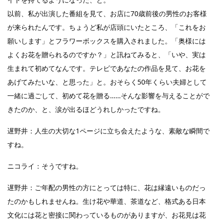
以前、私が出演した番組を見て、お店に70歳前後の男性のお客様
が来られたんです。ちょうど私が店頭にいたところ、「これをお
願いします」とフラワーボックスを購入されました。「奥様には
よくお花を贈られるのですか？」と訊ねてみると、「いや、実は
生まれて初めてなんです。テレビであなたの作品を見て、お花を
あげてみたいな、と思った」と。おそらく50年くらい夫婦として
一緒に過ごして、初めて花を贈る……そんな影響を与えることがで
きたのか、と、涙が出るほどうれしかったですね。
遅野井：人生の大切な1ページに立ち会えたような、素敵な瞬間で
すね。
ニコライ：そうですね。
遅野井：ご年配の男性の方にとっては特に、花は縁遠いものだっ
たのかもしれませんね。生け花や華道、茶道など、格式ある日本
文化には花と密接に関わっているものがありますが、お花見は花