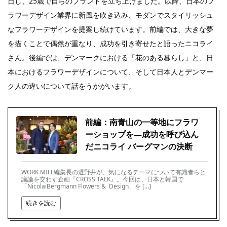
日し、25歳で自らのブランドを立ち上げました。以降、日本のフ
ラワーデザイン業界に新風を吹き込み、モダンでスタイリッシュ
なフラワーデザインを提案し続けています。前編では、大きな夢
を描くことで偶然が重なり、成功を引き寄せたと語ったニコライ
さん。後編では、デンマークにおける「花のある暮らし」と、日
本におけるフラワーデザインについて、そして日本人とデンマー
ク人の違いについて話をうかがいます。
前編：南青山の一等地にフラワ
ーショップを―成功を呼び込ん
だニコライ バーグマンの決断
WORK MILL編集長の遅野井が、気になるテーマについて有識者らと
議論を交わす企画『CROSS TALK』。今回は、日本と韓国で
「NicolaiBergmann Flowers & Design」を […]
続きを読む