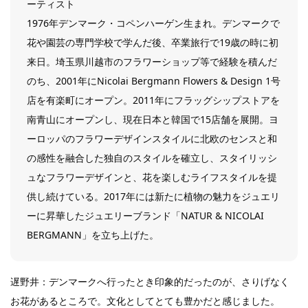
ーティスト
1976年デンマーク・コペンハーゲン生まれ。デンマークで
花や園芸の専門学校で学んだ後、卒業旅行で19歳の時に初
来日。埼玉県川越市のフラワーショップ等で経験を積んだ
のち、2001年にNicolai Bergmann Flowers & Design 1号
店を有楽町にオープン。2011年にフラッグシップストアを
南青山にオープンし、現在日本と韓国で15店舗を展開。ヨ
ーロッパのフラワーデザインスタイルに北欧のセンスと和
の感性を融合した独自のスタイルを確立し、スタイリッシ
ュなフラワーデザインと、花を楽しむライフスタイルを提
供し続けている。2017年には新たに植物の魅力をジュエリ
ーに昇華したジュエリーブランド「NATUR & NICOLAI
BERGMANN」を立ち上げた。
遅野井：デンマークへ行ったとき印象的だったのが、さりげなく
お花があるところで。文化としてとても豊かだと感じました。