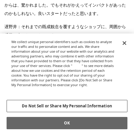
からは、驚かれました。でもそれがかえってインパクトがあった
のかもしれない。良いスタートだったと思います。
遅野井：それまでの既成観念を覆すようなショップに、周囲から
反発の声はなかったのですか？
We collect unique personal identifiers such as cookies to analyze
our traffic and to personalize content and ads. We share
ニコライ：その時に限らず、日本人からは「そんなの無理だよ」
information about your use of our website with our analytics and
というネガティブな意見をもらうことが多い気がします。デンマ
advertising partners, who may combine it with other information
that you have provided to them or that they have collected from
ーク人はわりと「とりあえずやってみる」人が多い。独立する前
your use of their services. Please click "
here
" to see more details
about how we use cookies and the retention period of each
に、小さなフラワーショップを任されていたのですが、常に完成
cookie. You have the right to opt out of our sharing of your
information with our partners. Please click [Do Not Sell or Share
したブーケやフラワーアレンジメントの見本をたくさんお店に置
My Personal Information] to exercise your right.
いていました。当時は切り花を並べているだけのお店がほとんど
Privacy Policy
Change your sell or share preference
だったので、「売れないままの作品がもったいない」という意見
Do Not Sell or Share My Personal Information
もあったのですが、信念を貫いて置きつづけていたら、次第に私
のフラワーデザインを理解して、作品も売れるようになった。今
OK
もブランドの世界観をお客様に知っていただくために、店内のデ
ィスプレイには力を入れています。