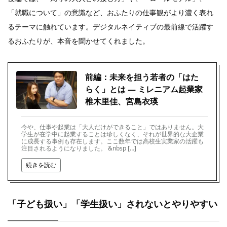
「就職について」の意識など、おふたりの仕事観がより濃く表れ
るテーマに触れています。デジタルネイティブの最前線で活躍す
るおふたりが、本音を聞かせてくれました。
前編：未来を担う若者の「はた
らく」とは ― ミレニアム起業家
椎木里佳、宮島衣瑛
今や、仕事や起業は「大人だけができること」ではありません。大
学生が在学中に起業することは珍しくなく、それが世界的な大企業
に成長する事例も存在します。ここ数年では高校生実業家の活躍も
注目されるようになりました。 &nbsp […]
続きを読む
「子ども扱い」「学生扱い」されないとやりやすい