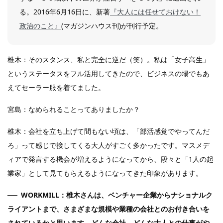
る。2016年6月16日に、新著
『大人には任せておけない！
政治のこと』
(マガジンハウス刊)が刊行予定。
椎木：そのスタンス、私と完全に逆だ（笑）。私は「女子高生」
というステータスをフル活用してきたので、ビジネスの場でもあ
えてセーラー服を着てました。
宮島：なめられることってありましたか？
椎木：会社を立ち上げて間もない頃は、「部活感覚でやってんだ
ろ」って感じで接してくる大人がすごく多かったです。マスメデ
ィアで発言する機会が増えるようになってから、段々と「1人の起
業家」として見てもらえるようになってきた印象があります。
WORKMILL：椎木さんは、ベンチャー企業からナショナルク
ライアントまで、さまざまな規模や業種の会社とのお付き合いを
されているかと思います。どんな会社、どんな大人との仕事がや