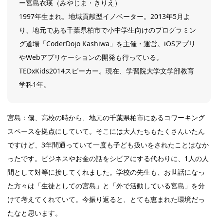
ー宮島衣瑛（みやじま・きりえ）
1997年生まれ。地域貢献型イノベーター。2013年5月よ
り、地元である千葉県柏市で小中学生向けのプログラミン
グ道場「CoderDojo Kashiwa」を主催・運営。iOSアプリ
やWebアプリケーションの開発も行っている。
TEDxKids2014スピーカー。現在、学習院大学文学部教育
学科1年。
宮島：僕、高校の時から、地元の千葉県柏市にあるコワーキング
スペースを拠点にしていて。そこには大人たちもたくさんいたん
ですけど、3年間通っていて一度も子ども扱いをされたことはなか
ったです。ビジネスやお金の話をシビアにする代わりに、1人の人
間として対等に接してくれました。学校の先生も、お世話になっ
た方々は「生徒としての宮島」と「外で活動している宮島」を分
けて考えてくれていて。今振り返ると、とても恵まれた環境だっ
たなと思います。