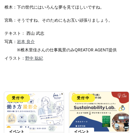
椎木：下の世代にはいろんな夢を見てほしいですね。
宮島：そうですね、そのためにもお互い頑張りましょう。
テキスト： 西山 武志
写真：
岩本 良介
※椎木里佳さんの仕事風景のみQREATOR AGENT提供
イラスト：
野中 聡紀
受付中
受付中
イベント
イベント