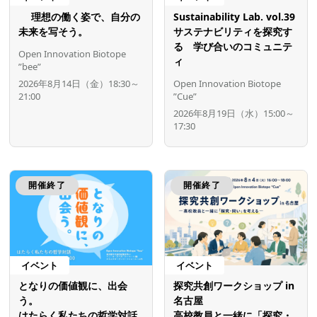
理想の働く姿で、自分の
Sustainability Lab. vol.39
未来を写そう。
サステナビリティを探究す
る 学び合いのコミュニテ
Open Innovation Biotope
ィ
”bee”
2026年8月14日（金）18:30～
Open Innovation Biotope
21:00
”Cue”
2026年8月19日（水）15:00～
17:30
開催終了
開催終了
イベント
イベント
となりの価値観に、出会
探究共創ワークショップ in
う。
名古屋
はたらく私たちの哲学対話
高校教員と一緒に「探究・