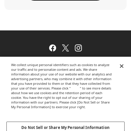
Facebook
Twitter
Instagram
We collect unique personal identifiers such as cookies to analyze
our traffic and to personalize content and ads. We share
ウェブサイトのご利用について
information about your use of our website with our analytics and
advertising partners, who may combine it with other information
that you have provided to them or that they have collected from
your use of their services. Please click "
here
" to see more details
プライバシーポリシー
about how we use cookies and the retention period of each
cookie. You have the right to opt out of our sharing of your
information with our partners. Please click [Do Not Sell or Share
My Personal Information] to exercise your right.
Privacy Policy
運営会社
Change your sell or share preference
Do Not Sell or Share My Personal Information