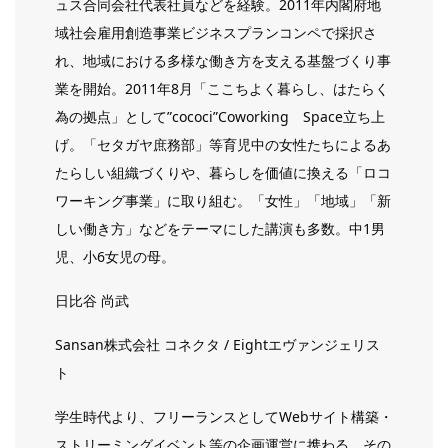
ュス合同会社代表社員などを経験。2011年内閣府地
域社会雇用創造事業ビジネスプランコンペで採択さ
れ、地域における多様な働き方を支える基盤づくり事
業を開始。2011年8月「ここちよく暮らし、はたらく
為の拠点」として”cococi”Coworking Space立ち上
げ。「セタガヤ庶務部」等育児中の女性たちによるあ
たらしい組織づくりや、暮らしを価値に換える「ロコ
ワーキング事業」に取り組む。「女性」「地域」「新
しい働き方」などをテーマにした講演も多数。中1男
児、小6女児の母。
日比谷 尚武
Sansan株式会社 コネクタ / Eightエヴァンジェリス
ト
学生時代より、フリーランスとしてWebサイト構築・
ストリーミングイベント等の企画運営に携わる。その