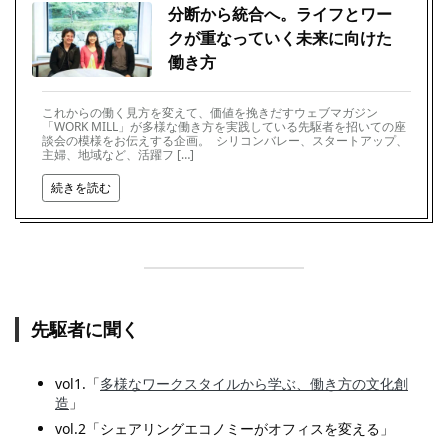
分断から統合へ。ライフとワー
クが重なっていく未来に向けた
働き方
これからの働く見方を変えて、価値を挽きだすウェブマガジン
「WORK MILL」が多様な働き方を実践している先駆者を招いての座
談会の模様をお伝えする企画。 シリコンバレー、スタートアップ、
主婦、地域など、活躍フ […]
続きを読む
先駆者に聞く
vol1.「
多様なワークスタイルから学ぶ、働き方の文化創
造
」
vol.2「シェアリングエコノミーがオフィスを変える」