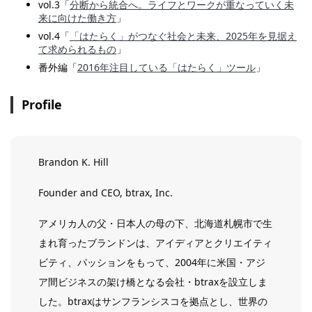
vol.3「
分断から統合へ。ライフとワークが重なっていく未
来に向けた働き方
」
vol.4「
「はたらく」がつなぐ社会と未来、2025年を見据え
て求められるもの
」
番外編「
2016年注目している「はたらく」ツール
」
Profile
Brandon K. Hill
Founder and CEO, btrax, Inc.
アメリカ人の父・日本人の母の下、北海道札幌市で生
まれ育ったブランドンは、アイディアとクリエイティ
ビティ、パッションをもって、2004年に米国・アジ
ア間ビジネスの架け橋となる会社・btraxを設立しま
した。btraxはサンフランシスコを拠点とし、世界の