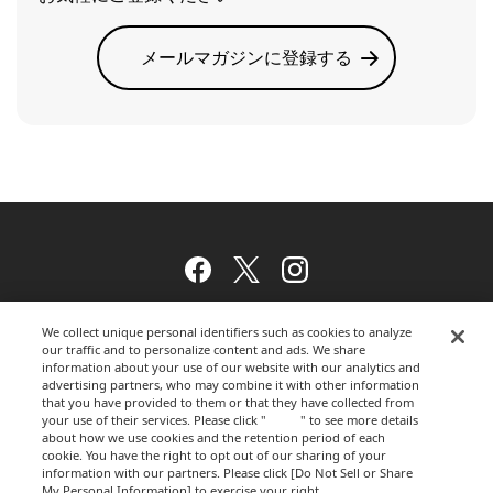
メールマガジンに登録する
Facebook
Twitter
Instagram
We collect unique personal identifiers such as cookies to analyze
our traffic and to personalize content and ads. We share
ウェブサイトのご利用について
information about your use of our website with our analytics and
advertising partners, who may combine it with other information
that you have provided to them or that they have collected from
your use of their services. Please click "
here
" to see more details
about how we use cookies and the retention period of each
プライバシーポリシー
cookie. You have the right to opt out of our sharing of your
information with our partners. Please click [Do Not Sell or Share
My Personal Information] to exercise your right.