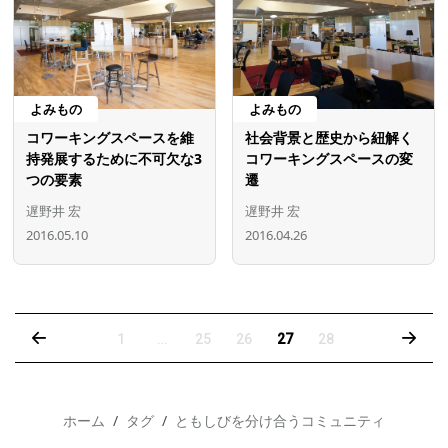
よみもの
よみもの
コワーキングスペースを維
社会背景と歴史から紐解く
持発展するために不可欠な3
コワーキングスペースの変
つの要素
遷
遅野井 宏
遅野井 宏
2016.05.10
2016.04.26
‹
›
1
…
25
26
27
28
ホーム
タグ
ともしびを分け合うコミュニティ