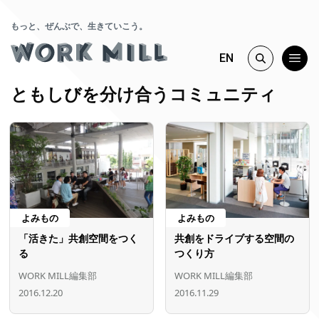
もっと、ぜんぶで、生きていこう。
EN
ともしびを分け合うコミュニティ
よみもの
よみもの
「活きた」共創空間をつく
共創をドライブする空間の
る
つくり方
WORK MILL編集部
WORK MILL編集部
2016.12.20
2016.11.29