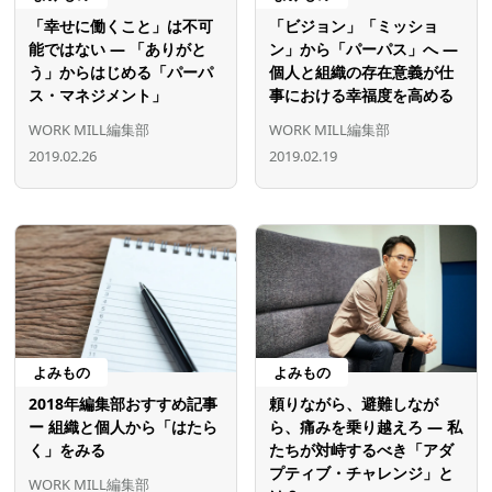
「幸せに働くこと」は不可
「ビジョン」「ミッショ
能ではない ― 「ありがと
ン」から「パーパス」へ ―
う」からはじめる「パーパ
個人と組織の存在意義が仕
ス・マネジメント」
事における幸福度を高める
WORK MILL編集部
WORK MILL編集部
2019.02.26
2019.02.19
よみもの
よみもの
2018年編集部おすすめ記事
頼りながら、避難しなが
ー 組織と個人から「はたら
ら、痛みを乗り越えろ ― 私
く」をみる
たちが対峙するべき「アダ
プティブ・チャレンジ」と
WORK MILL編集部