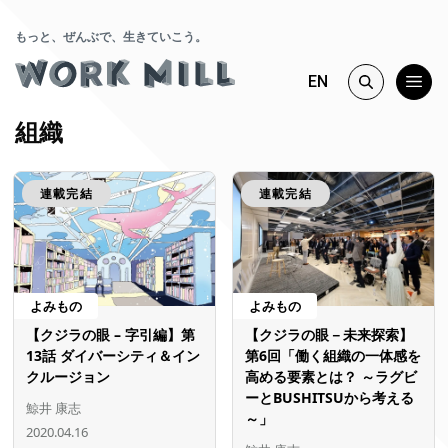
もっと、ぜんぶで、生きていこう。
EN
組織
連載完結
連載完結
よみもの
よみもの
【クジラの眼 – 字引編】第
【クジラの眼－未来探索】
13話 ダイバーシティ＆イン
第6回「働く組織の一体感を
クルージョン
高める要素とは？ ～ラグビ
ーとBUSHITSUから考える
鯨井 康志
～」
2020.04.16