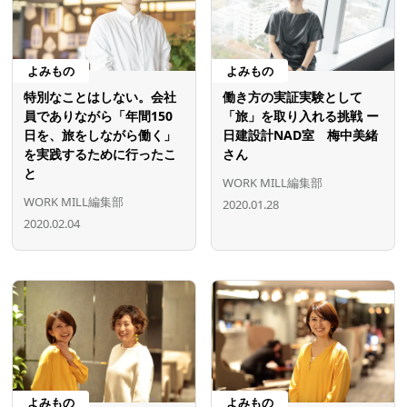
よみもの
よみもの
特別なことはしない。会社
働き方の実証実験として
員でありながら「年間150
「旅」を取り入れる挑戦 ー
日を、旅をしながら働く」
日建設計NAD室 梅中美緒
を実践するために行ったこ
さん
と
WORK MILL編集部
WORK MILL編集部
2020.01.28
2020.02.04
よみもの
よみもの