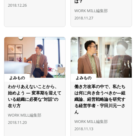
は？
2018.12.26
WORK MILL編集部
2018.11.27
よみもの
よみもの
わかりあえないことから、
働き方改革の中で、私たち
始めよう ― 変革期を迎えて
は何に向き合うべきか―組
いる組織に必要な“対話”の
織論、経営戦略論を研究す
在り方
る経営学者・宇田川元一さ
ん
WORK MILL編集部
WORK MILL編集部
2018.11.20
2018.11.13