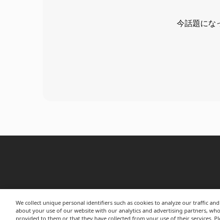
今話題にな
We collect unique personal identifiers such as cookies to analyze our traffic a
ウェブ
about your use of our website with our analytics and advertising partners, wh
provided to them or that they have collected from your use of their services. Ple