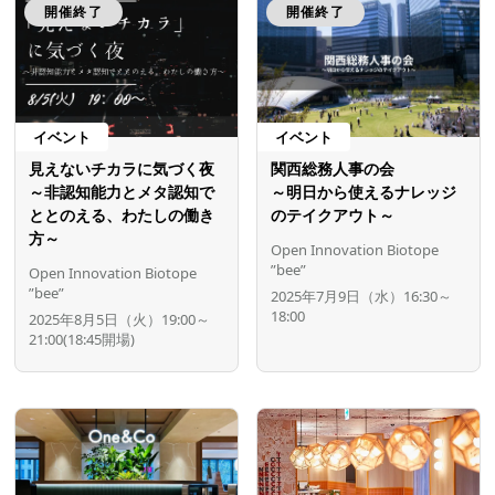
開催終了
開催終了
イベント
イベント
見えないチカラに気づく夜
関西総務人事の会
～非認知能力とメタ認知で
～明日から使えるナレッジ
ととのえる、わたしの働き
のテイクアウト～
方～
Open Innovation Biotope
”bee”
Open Innovation Biotope
”bee”
2025年7月9日（水）16:30～
18:00
2025年8月5日（火）19:00～
21:00(18:45開場)