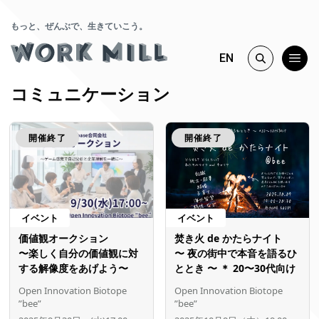
もっと、ぜんぶで、生きていこう。
EN
コミュニケーション
開催終了
開催終了
イベント
イベント
価値観オークション
焚き火 de かたらナイト
〜楽しく自分の価値観に対
〜 夜の街中で本音を語るひ
する解像度をあげよう〜
ととき 〜 ＊ 20〜30代向け
Open Innovation Biotope
Open Innovation Biotope
”bee”
”bee”