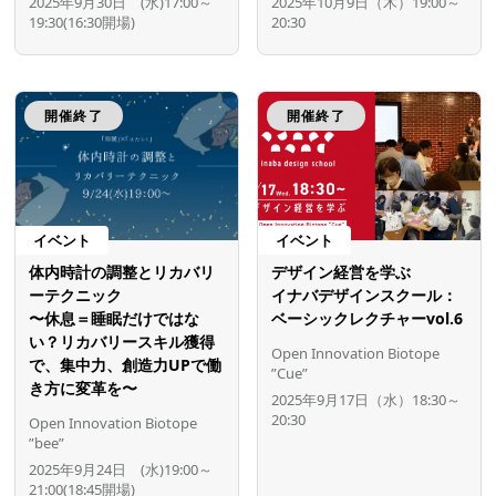
2025年9月30日 (水)17:00～
2025年10月9日（木）19:00～
19:30(16:30開場)
20:30
開催終了
開催終了
イベント
イベント
体内時計の調整とリカバリ
デザイン経営を学ぶ
ーテクニック
イナバデザインスクール：
〜休息＝睡眠だけではな
ベーシックレクチャーvol.6
い？リカバリースキル獲得
Open Innovation Biotope
で、集中力、創造力UPで働
”Cue”
き方に変革を〜
2025年9月17日（水）18:30～
20:30
Open Innovation Biotope
”bee”
2025年9月24日 (水)19:00～
21:00(18:45開場)