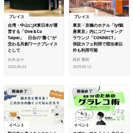
プレイス
プレイス
台湾・中山にJR東日本が運
東京・京橋のホテル「lyf銀
営する「One＆Co
座東京」内にコワーキング
Taipei」 日台の“働く”が
ラウンジ「CONNECT」
交わる共創ワークプレイス
併設カフェ利用で宿泊者以
として
外も利用可能
矢内 あや
西村 重樹
2025.06.23
2025.05.12
開催終了
開催終了
イベント
イベント