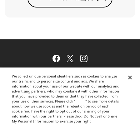
Facebook
Twitter
Instagram
We collect unique personal identifiers such as cookies to analyze
our traffic and to personalize content and ads. We share
ウェブサイトのご利用について
information about your use of our website with our analytics and
advertising partners, who may combine it with other information
that you have provided to them or that they have collected from
your use of their services. Please click "
here
" to see more details
about how we use cookies and the retention period of each
プライバシーポリシー
cookie. You have the right to opt out of our sharing of your
information with our partners. Please click [Do Not Sell or Share
My Personal Information] to exercise your right.
Privacy Policy
運営会社
Change your sell or share preference