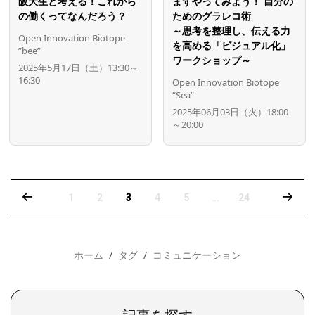
阪大生と考える！これから
まずやってみよう！ 自分の
の働くってなんだろう？
ためのグラレコ術
～思考を整理し、伝える力
Open Innovation Biotope
を高める「ビジュアル化」
”bee”
ワークショップ～
2025年5月17日（土）13:30～
16:30
Open Innovation Biotope
“Sea”
2025年06月03日（火）18:00
～20:00
‹
›
1
2
3
4
5
…
24
ホーム
タグ
コミュニケーション