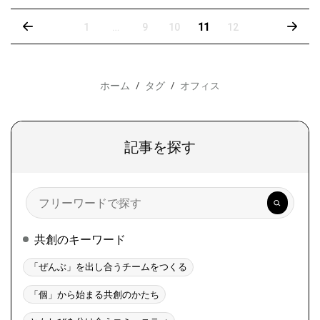
‹
›
1
…
9
10
11
12
ホーム
タグ
オフィス
記事を探す
検
索
共創のキーワード
「ぜんぶ」を出し合うチームをつくる
「個」から始まる共創のかたち