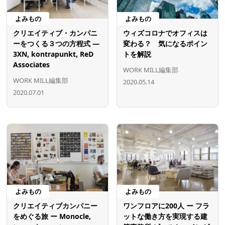
よみもの
よみもの
クリエイティブ・カンパニ
ウィズコロナでオフィスは
ーをつくる３つの方程式 ―
変わる？ 気になるポイン
3XN, kontrapunkt, ReD
トを解説
Associates
WORK MILL編集部
WORK MILL編集部
2020.05.14
2020.07.01
よみもの
よみもの
クリエイティブカンパニー
ワンフロアに200人 ー フラ
をめぐる旅 ー Monocle,
ットな働き方を実現する建