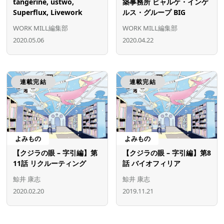
tangerine, ustwo,
築事務所 ビャルケ・インゲ
Superflux, Livework
ルス・グループ BIG
WORK MILL編集部
WORK MILL編集部
2020.05.06
2020.04.22
連載完結
連載完結
よみもの
よみもの
【クジラの眼 – 字引編】第
【クジラの眼 – 字引編】第8
11話 リクルーティング
話 バイオフィリア
鯨井 康志
鯨井 康志
2020.02.20
2019.11.21