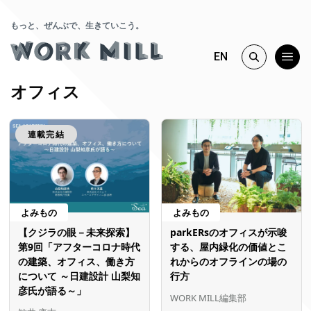
もっと、ぜんぶで、生きていこう。
EN
オフィス
連載完結
よみもの
よみもの
【クジラの眼－未来探索】
parkERsのオフィスが示唆
第9回「アフターコロナ時代
する、屋内緑化の価値とこ
の建築、オフィス、働き方
れからのオフラインの場の
について ～日建設計 山梨知
行方
彦氏が語る～」
WORK MILL編集部