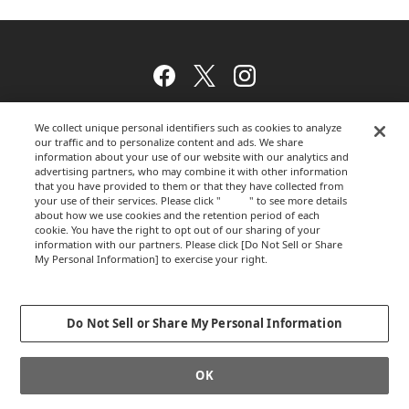
Facebook
Twitter
Instagram
We collect unique personal identifiers such as cookies to analyze
our traffic and to personalize content and ads. We share
ウェブサイトのご利用について
information about your use of our website with our analytics and
advertising partners, who may combine it with other information
that you have provided to them or that they have collected from
your use of their services. Please click "
here
" to see more details
about how we use cookies and the retention period of each
プライバシーポリシー
cookie. You have the right to opt out of our sharing of your
information with our partners. Please click [Do Not Sell or Share
My Personal Information] to exercise your right.
Privacy Policy
運営会社
Change your sell or share preference
Do Not Sell or Share My Personal Information
GLOBALCOPYRIGHT © 2012-2026 OKAMURA CORPORATION.ALL RIGHTS
OK
RESERVED