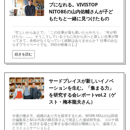
ブになれる。VIVISTOP
NITOBEの山内佑輔さんが子ど
もたちと一緒に見つけたもの
「忙しいからあとで」「この仕事が落ち着いたらやろう」「年が明
けたら」……。そうこうしているうちに次から次へと新しい仕事が降
ってきて、余裕がなくなっていく経験はありませんか？ 仕事のみな
らずプライベートでも、SNSや映像コ […]
続きを読む
サードプレイスが新しいイノベ
ーションを生む。「集まる力」
を研究する会レポートvol.2（ゲ
スト・梅本龍夫さん）
今後の働き方、組織のあり方を探求するため、WORK MILLの山田雄
介編集長と&Co.代表の横石崇さんで発足した連続研究会。 コロナ禍
の影響で、生活する場と仕事する場の境目が曖昧になり、遠隔で人
とコミュニケーショ […]