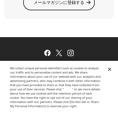
メールマガジンに登録する
Facebook
Twitter
Instagram
We collect unique personal identifiers such as cookies to analyze
our traffic and to personalize content and ads. We share
ウェブサイトのご利用について
information about your use of our website with our analytics and
advertising partners, who may combine it with other information
that you have provided to them or that they have collected from
your use of their services. Please click "
here
" to see more details
プライバシーポリシー
about how we use cookies and the retention period of each
cookie. You have the right to opt out of our sharing of your
information with our partners. Please click [Do Not Sell or Share
My Personal Information] to exercise your right.
Privacy Policy
運営会社
Change your sell or share preference