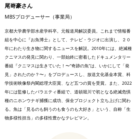
尾㟢豪さん
MBSプロデューサー（事業局）
京都大学農学部水産学科卒。元報道局解説委員。これまで情報番
組を中心に『お魚博士』として、テレビ・ラジオに出演し、２０
年にわたり生き物に関するニュースを解説。2010年には、絶滅種
クニマスの発見に関わり、一部始終に密着したドキュメンタリー
番組『クニマスは生きていた！〜“奇跡の魚”は、いかにして「発
見」されたのか？〜』をプロデュースし、放送文化基金本賞、科
学技術映像祭内閣総理大臣賞、など五つの賞を受賞。また、2022
年には監修したバラエティ番組で、道頓堀川で初となる絶滅危惧
種のニホンウナギ捕獲に成功、保全プロジェクト立ち上げに関わ
る。魚は「見るのも飼うのも食うのも大好き」という、自称「生
物多様性担当」の多様性豊かなテレビマン。