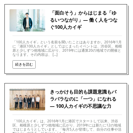
「面白そう」からはじまる「ゆ
るいつながり」― 働く人をつな
ぐ100人カイギ
「100人カイギ」という名前を聞いたことはありますか。2016年1月
に「港区100人カイギ」としてはじまったイベントは、渋谷区、相模
原と少しずつ他地域に広がり、2019年には通算20の地域での開催と
なります。その内容は、 […]
続きを読む
きっかけも目的も課題意識もバ
ラバラなのに「一つ」になれる
― 100人カイギの不思議な力
「100人カイギ」は、2016年1月に港区でスタートして以来、渋谷
区、相模原と少しずつ他地域に広がり、2019年には新たに12の地域
ではじまろうとしています。「毎月5人が登壇して、自分の仕事や活