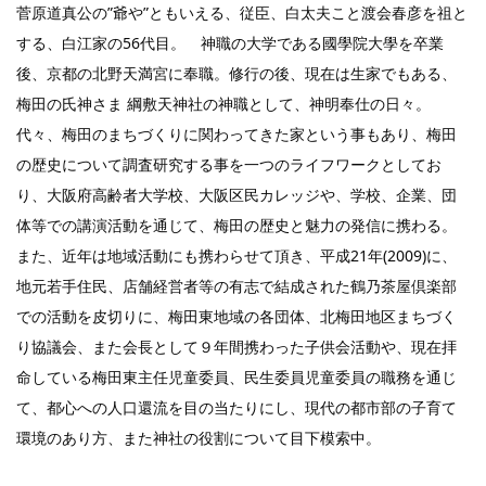
菅原道真公の”爺や”ともいえる、従臣、白太夫こと渡会春彦を祖と
する、白江家の56代目。 神職の大学である國學院大學を卒業
後、京都の北野天満宮に奉職。修行の後、現在は生家でもある、
梅田の氏神さま 綱敷天神社の神職として、神明奉仕の日々。
代々、梅田のまちづくりに関わってきた家という事もあり、梅田
の歴史について調査研究する事を一つのライフワークとしてお
り、大阪府高齢者大学校、大阪区民カレッジや、学校、企業、団
体等での講演活動を通じて、梅田の歴史と魅力の発信に携わる。
また、近年は地域活動にも携わらせて頂き、平成21年(2009)に、
地元若手住民、店舗経営者等の有志で結成された鶴乃茶屋倶楽部
での活動を皮切りに、梅田東地域の各団体、北梅田地区まちづく
り協議会、また会長として９年間携わった子供会活動や、現在拝
命している梅田東主任児童委員、民生委員児童委員の職務を通じ
て、都心への人口還流を目の当たりにし、現代の都市部の子育て
環境のあり方、また神社の役割について目下模索中。