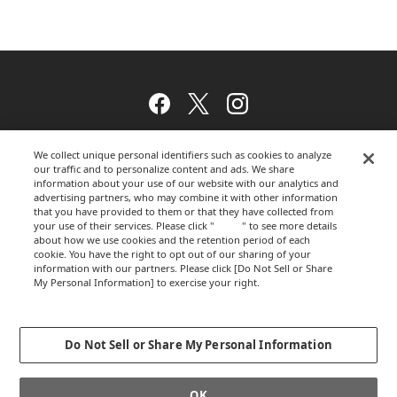
Facebook
Twitter
Instagram
We collect unique personal identifiers such as cookies to analyze
our traffic and to personalize content and ads. We share
ウェブサイトのご利用について
information about your use of our website with our analytics and
advertising partners, who may combine it with other information
that you have provided to them or that they have collected from
your use of their services. Please click "
here
" to see more details
プライバシーポリシー
about how we use cookies and the retention period of each
cookie. You have the right to opt out of our sharing of your
information with our partners. Please click [Do Not Sell or Share
My Personal Information] to exercise your right.
Privacy Policy
運営会社
Change your sell or share preference
Do Not Sell or Share My Personal Information
GLOBALCOPYRIGHT © 2012-2026 OKAMURA CORPORATION.ALL RIGHTS
OK