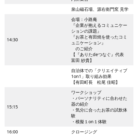
泉山磁石場、源右衛門窯 見学
会場：小路庵
『企業が抱えるコミュニケー
ションの課題』
『お茶と有田焼を使ったコミ
14:30
ュニケーション』
のご紹介
【『ありたdeつなぐ』代表
富田 紗貴】
自治体での「クリエイティブ
1on1」取り組み効果
【有田町長 松尾 佳昭】
ワークショップ
・パーソナリティに合わせた
器の紹介
15:15
・気分に合ったお茶の試飲体
験
・模擬１on１体験
16:00
クロージング