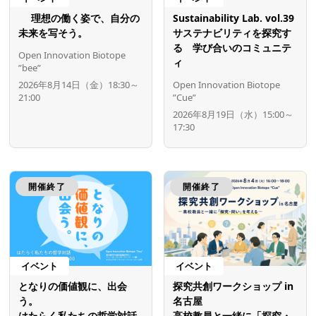
理想の働く姿で、自分の
Sustainability Lab. vol.39
未来を写そう。
サステナビリティを探究す
る 学び合いのコミュニテ
Open Innovation Biotope
ィ
”bee”
2026年8月14日（金）18:30～
Open Innovation Biotope
21:00
”Cue”
2026年8月19日（水）15:00～
17:30
開催終了
開催終了
イベント
イベント
となりの価値観に、出会
探究共創ワークショップ in
う。
名古屋
はたらく私たちの哲学対話
高校教員と一緒に「探究・