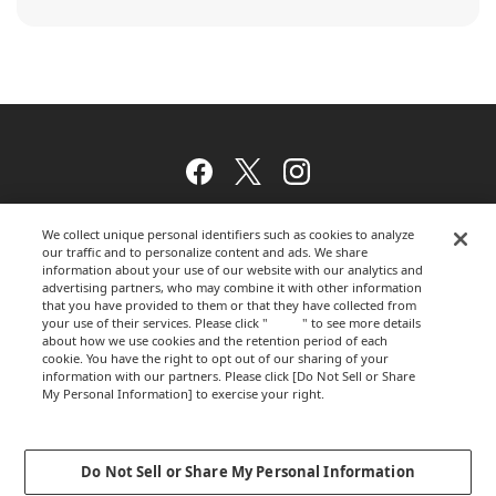
Facebook
Twitter
Instagram
We collect unique personal identifiers such as cookies to analyze
our traffic and to personalize content and ads. We share
ウェブサイトのご利用について
information about your use of our website with our analytics and
advertising partners, who may combine it with other information
that you have provided to them or that they have collected from
your use of their services. Please click "
here
" to see more details
プライバシーポリシー
about how we use cookies and the retention period of each
cookie. You have the right to opt out of our sharing of your
information with our partners. Please click [Do Not Sell or Share
My Personal Information] to exercise your right.
Privacy Policy
運営会社
Change your sell or share preference
Do Not Sell or Share My Personal Information