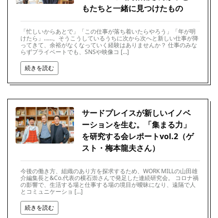
もたちと一緒に見つけたもの
「忙しいからあとで」「この仕事が落ち着いたらやろう」「年が明
けたら」……。そうこうしているうちに次から次へと新しい仕事が降
ってきて、余裕がなくなっていく経験はありませんか？ 仕事のみな
らずプライベートでも、SNSや映像コ […]
続きを読む
サードプレイスが新しいイノベ
ーションを生む。「集まる力」
を研究する会レポートvol.2（ゲ
スト・梅本龍夫さん）
今後の働き方、組織のあり方を探求するため、WORK MILLの山田雄
介編集長と&Co.代表の横石崇さんで発足した連続研究会。 コロナ禍
の影響で、生活する場と仕事する場の境目が曖昧になり、遠隔で人
とコミュニケーショ […]
続きを読む