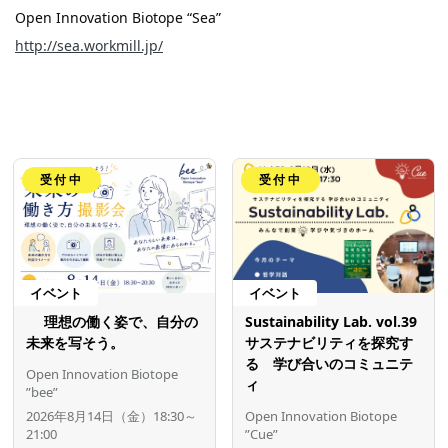
Open Innovation Biotope “Sea”
http://sea.workmill.jp/
受付中
受付中
イベント
イベント
理想の働く姿で、自分の
Sustainability Lab. vol.39
未来を写そう。
サステナビリティを探究す
る 学び合いのコミュニテ
Open Innovation Biotope
ィ
”bee”
2026年8月14日（金）18:30～
Open Innovation Biotope
21:00
”Cue”