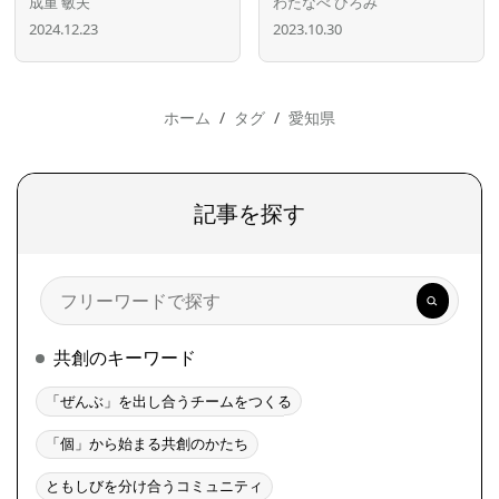
成重 敏夫
わたなべ ひろみ
2024.12.23
2023.10.30
ホーム
タグ
愛知県
記事を探す
検
索
共創のキーワード
「ぜんぶ」を出し合うチームをつくる
「個」から始まる共創のかたち
ともしびを分け合うコミュニティ