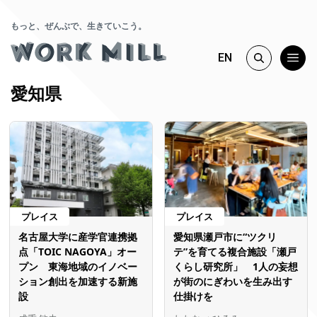
もっと、ぜんぶで、生きていこう。
EN
愛知県
プレイス
プレイス
名古屋大学に産学官連携拠
愛知県瀬戸市に“ツクリ
点「TOIC NAGOYA」オー
テ”を育てる複合施設「瀬戸
プン 東海地域のイノベー
くらし研究所」 1人の妄想
ション創出を加速する新施
が街のにぎわいを生み出す
設
仕掛けを