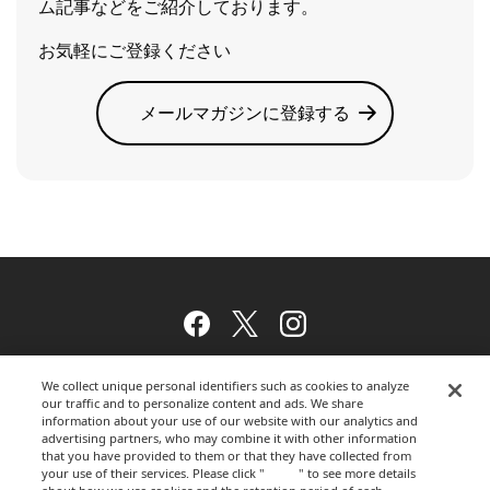
ム記事などをご紹介しております。
お気軽にご登録ください
メールマガジンに登録する
Facebook
Twitter
Instagram
We collect unique personal identifiers such as cookies to analyze
our traffic and to personalize content and ads. We share
ウェブサイトのご利用について
information about your use of our website with our analytics and
advertising partners, who may combine it with other information
that you have provided to them or that they have collected from
your use of their services. Please click "
here
" to see more details