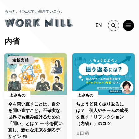
もっと、ぜんぶで、生きていこう。
EN
内省
連載完結
よみもの
よみもの
今を問い直すことは、自分
ちょうど良く振り返るに
を問い直すこと。不確実な
は？ 個人やチームの成長
世界でも進み続けるための
を促す「リフレクション
「問い」とは？ ━ 今を問い
（内省）」のコツ
直し、新たな未来を創るデ
桒田 萌
ザイン #5