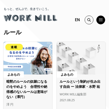
もっと、ぜんぶで、生きていこう。
EN
ルール
連載
よみもの
よみもの
暗黙のルールの奴隷になる
ルールという制約が生み出
のをやめよう 合理性や納
す自由 ー 法律家・水野 祐
得感のないルールは意味が
WORK MILL編集部
ない（澤円）
2021.08.25
澤 円