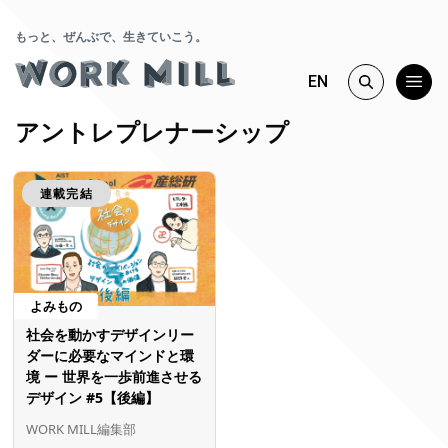
もっと、ぜんぶで、生きていこう。
EN
アントレプレナーシップ
連載完結
よみもの
社会を動かすデザインリー
ダーに必要なマインドと環
境 ー 世界を一歩前進させる
デザイン #5【後編】
WORK MILL編集部