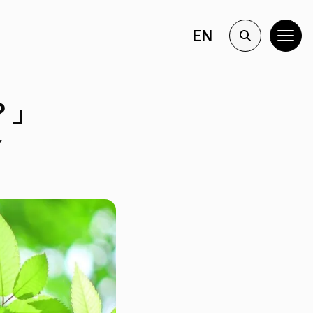
EN
？」
～